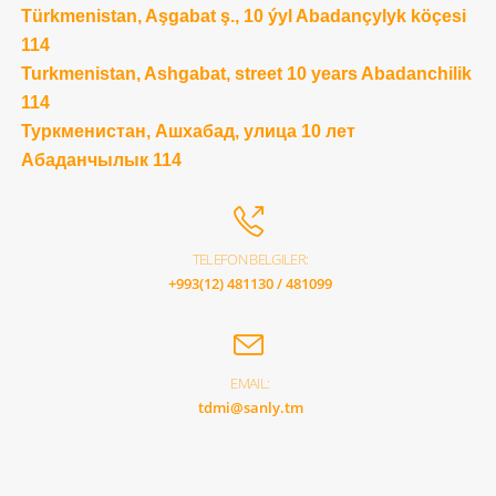
Türkmenistan, Aşgabat ş., 10 ýyl Abadançylyk köçesi
114
Turkmenistan, Ashgabat, street 10 years Abadanchilik
114
Туркменистан, Ашхабад, улица 10 лет
Абаданчылык 114
TELEFON BELGILER:
+993(12) 481130 / 481099
EMAIL:
tdmi@sanly.tm