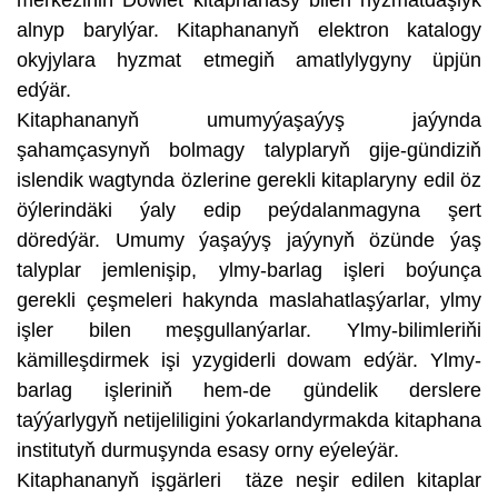
alnyp barylýar. Kitaphananyň elektron katalogy
okyjylara hyzmat etmegiň amatlylygyny üpjün
edýär.
Kitaphananyň umumyýaşaýyş jaýynda
şahamçasynyň bolmagy talyplaryň gije-gündiziň
islendik wagtynda özlerine gerekli kitaplaryny edil öz
öýlerindäki ýaly edip peýdalanmagyna şert
döredýär. Umumy ýaşaýyş jaýynyň özünde ýaş
talyplar jemlenişip, ylmy-barlag işleri boýunça
gerekli çeşmeleri hakynda maslahatlaşýarlar, ylmy
işler bilen meşgullanýarlar. Ylmy-bilimleriňi
kämilleşdirmek işi yzygiderli dowam edýär. Ylmy-
barlag işleriniň hem-de gündelik derslere
taýýarlygyň netijeliligini ýokarlandyrmakda kitaphana
institutyň durmuşynda esasy orny eýeleýär.
Kitaphananyň işgärleri täze neşir edilen kitaplar