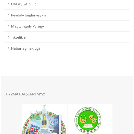
DALAŞGÄRLER
Peýdaly baglanyşyklar
Magtymguly Pyragy
Täzelikler
Habarlaşmak üçin
HYZMATDAŞLARYMYZ: