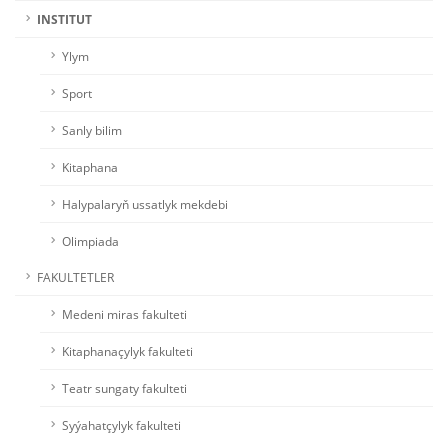
INSTITUT
Ylym
Sport
Sanly bilim
Kitaphana
Halypalaryň ussatlyk mekdebi
Olimpiada
FAKULTETLER
Medeni miras fakulteti
Kitaphanaçylyk fakulteti
Teatr sungaty fakulteti
Syýahatçylyk fakulteti