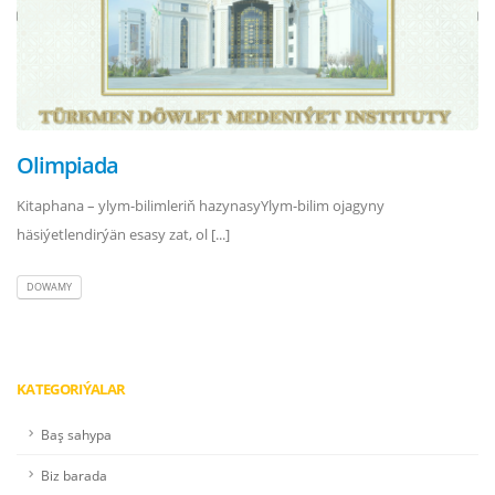
Olimpiada
Kitaphana – ylym-bilimleriň hazynasyYlym-bilim ojagyny
häsiýetlendirýän esasy zat, ol [...]
DOWAMY
KATEGORIÝALAR
Baş sahypa
Biz barada