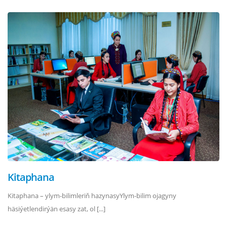
Kitaphana
Kitaphana – ylym-bilimleriň hazynasyYlym-bilim ojagyny
häsiýetlendirýän esasy zat, ol [...]