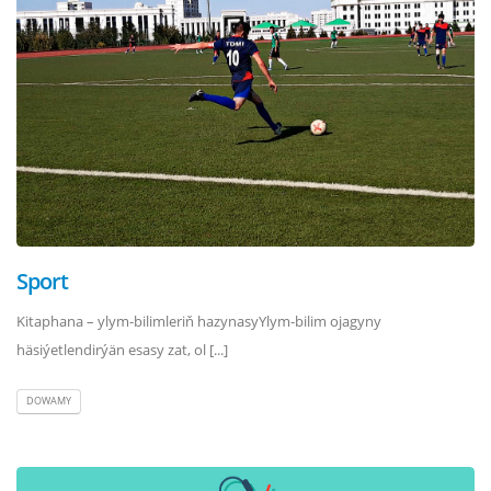
Sport
Kitaphana – ylym-bilimleriň hazynasyYlym-bilim ojagyny
häsiýetlendirýän esasy zat, ol [...]
DOWAMY