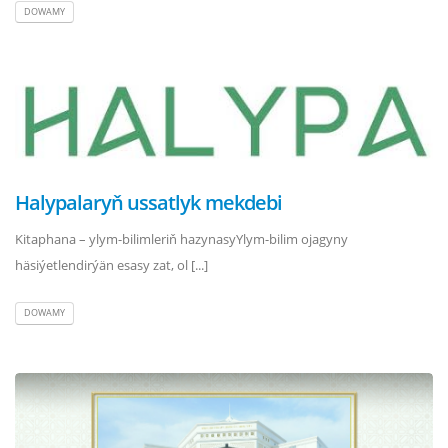
DOWAMY
Halypalaryň ussatlyk mekdebi
Kitaphana – ylym-bilimleriň hazynasyYlym-bilim ojagyny
häsiýetlendirýän esasy zat, ol [...]
DOWAMY