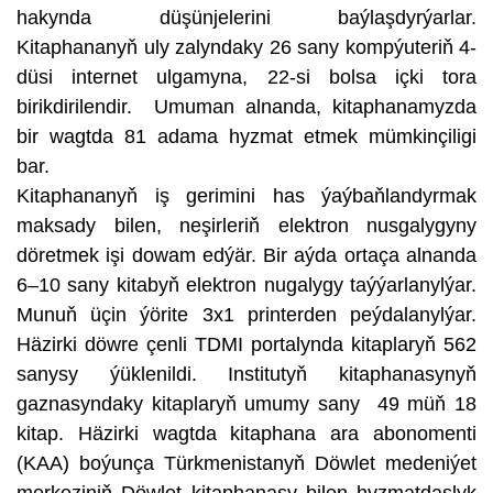
hakynda düşünjelerini baýlaşdyrýarlar.
Kitaphananyň uly zalyndaky 26 sany kompýuteriň 4-
düsi internet ulgamyna, 22-si bolsa içki tora
birikdirilendir. Umuman alnanda, kitaphanamyzda
bir wagtda 81 adama hyzmat etmek mümkinçiligi
bar.
Kitaphananyň iş gerimini has ýaýbaňlandyrmak
maksady bilen, neşirleriň elektron nusgalygyny
döretmek işi dowam edýär. Bir aýda ortaça alnanda
6–10 sany kitabyň elektron nugalygy taýýarlanylýar.
Munuň üçin ýörite 3х1 printerden peýdalanylýar.
Häzirki döwre çenli TDMI portalynda kitaplaryň 562
sanysy ýüklenildi. Institutyň kitaphanasynyň
gaznasyndaky kitaplaryň umumy sany 49 müň 18
kitap. Häzirki wagtda kitaphana ara abonomenti
(KAA) boýunça Türkmenistanyň Döwlet medeniýet
merkeziniň Döwlet kitaphanasy bilen hyzmatdaşlyk