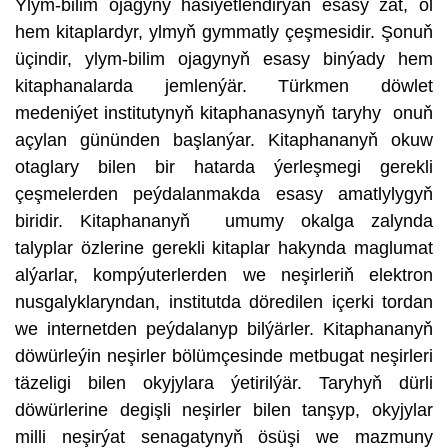
Ylym-bilim ojagyny häsiýetlendirýän esasy zat, ol
hem kitaplardyr, ylmyň gymmatly çeşmesidir. Şonuň
üçindir, ylym-bilim ojagynyň esasy binýady hem
kitaphanalarda jemlenýär. Türkmen döwlet
medeniýet institutynyň kitaphanasynyň taryhy onuň
açylan gününden başlanýar. Kitaphananyň okuw
otaglary bilen bir hatarda ýerleşmegi gerekli
çeşmelerden peýdalanmakda esasy amatlylygyň
biridir. Kitaphananyň umumy okalga zalynda
talyplar özlerine gerekli kitaplar hakynda maglumat
alýarlar, kompýuterlerden we neşirleriň elektron
nusgalyklaryndan, institutda döredilen içerki tordan
we internetden peýdalanyp bilýärler. Kitaphananyň
döwürleýin neşirler bölümçesinde metbugat neşirleri
täzeligi bilen okyjylara ýetirilýär. Taryhyň dürli
döwürlerine degişli neşirler bilen tanşyp, okyjylar
milli neşirýat senagatynyň ösüşi we mazmuny