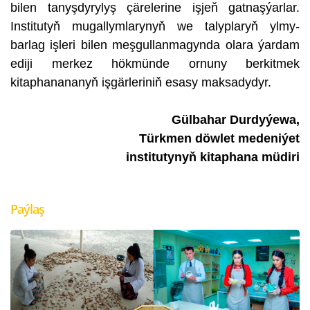
bilen tanyşdyrylyş çärelerine işjeň gatnaşýarlar.
Institutyň mugallymlarynyň we talyplaryň ylmy-
barlag işleri bilen meşgullanmagynda olara ýardam
ediji merkez hökmünde ornuny berkitmek
kitaphanananyň işgärleriniň esasy maksadydyr.
Gülbahar Durdyýewa,
Türkmen döwlet medeniýet
institutynyň
kitaphana müdiri
Paýlaş