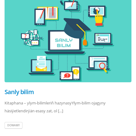
Sanly bilim
Kitaphana – ylym-bilimleriň hazynasyYlym-bilim ojagyny
häsiýetlendirýän esasy zat, ol [...]
DOWAMY