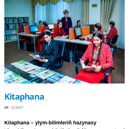
Kitaphana
323007
Kitaphana – ylym-bilimleriň hazynasy