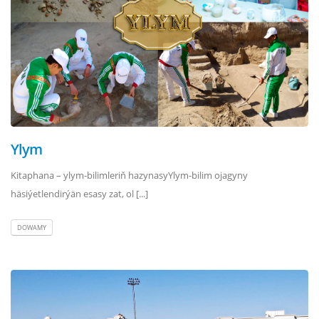
Ylym
Kitaphana – ylym-bilimleriň hazynasyYlym-bilim ojagyny
häsiýetlendirýän esasy zat, ol [...]
DOWAMY