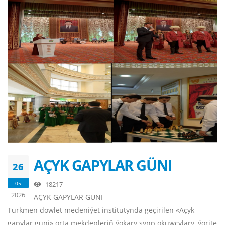
AÇYK GAPYLAR GÜNI
26
05
18217
2026
AÇYK GAPYLAR GÜNI
Türkmen döwlet medeniýet institutynda geçirilen «Açyk
gapylar güni» orta mekdepleriň ýokary synp okuwçylary, ýörite