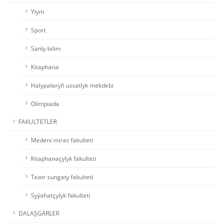
Ylym
Sport
Sanly bilim
Kitaphana
Halypalaryň ussatlyk mekdebi
Olimpiada
FAKULTETLER
Medeni miras fakulteti
Kitaphanaçylyk fakulteti
Teatr sungaty fakulteti
Syýahatçylyk fakulteti
DALAŞGÄRLER