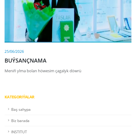
25/06/2026
BUÝSANÇNAMA
Meniň ylma bolan höwesim çagalyk döwrü
KATEGORIÝALAR
Baş sahypa
Biz barada
INSTITUT