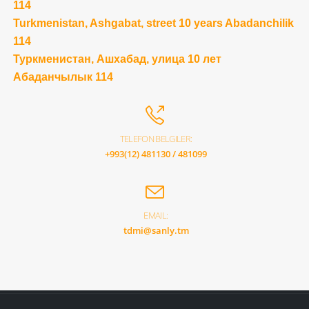
114
Turkmenistan, Ashgabat, street 10 years Abadanchilik
114
Туркменистан, Ашхабад, улица 10 лет
Абаданчылык 114
TELEFON BELGILER:
+993(12) 481130 / 481099
EMAIL:
tdmi@sanly.tm