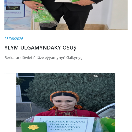
25/06/2026
YLYM ULGAMYNDAKY ÖSÜŞ
Berkarar döwletiň täze eýýamynyň Galkynyş