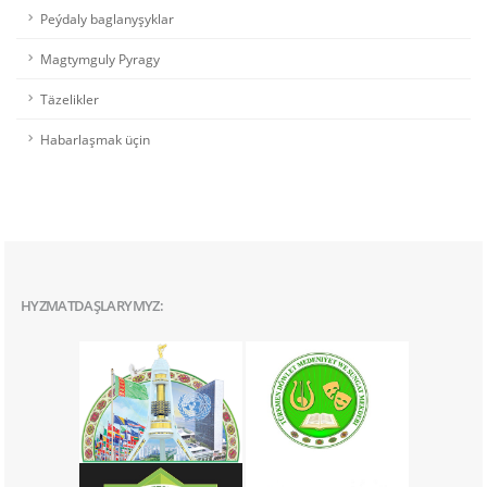
Peýdaly baglanyşyklar
Magtymguly Pyragy
Täzelikler
Habarlaşmak üçin
HYZMATDAŞLARYMYZ: