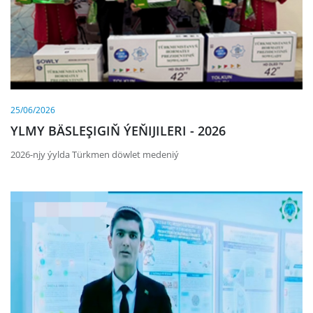
25/06/2026
YLMY BÄSLEŞIGIŇ ÝEŇIJILERI - 2026
2026-njy ýylda Türkmen döwlet medeniý