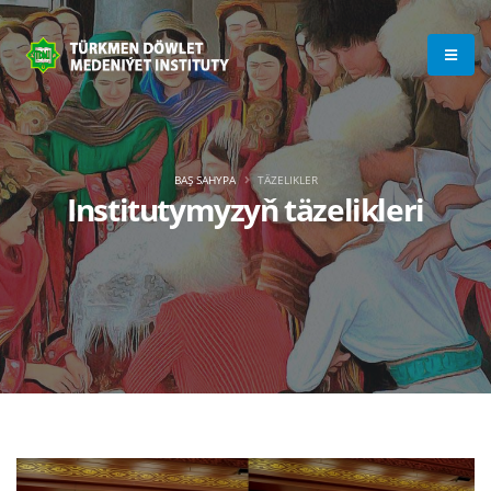
BAŞ SAHYPA
TÄZELIKLER
Institutymyzyň täzelikleri