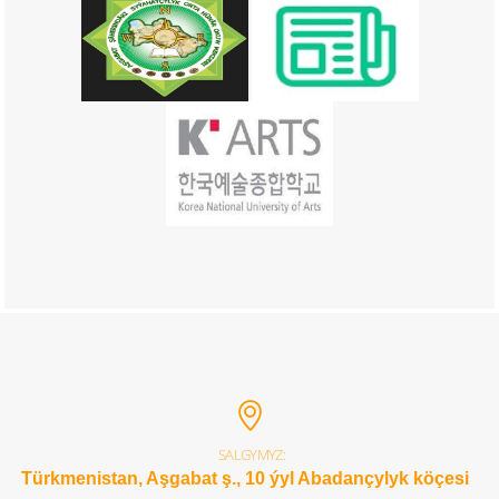
SALGYMYZ:
Türkmenistan, Aşgabat ş., 10 ýyl Abadançylyk köçesi