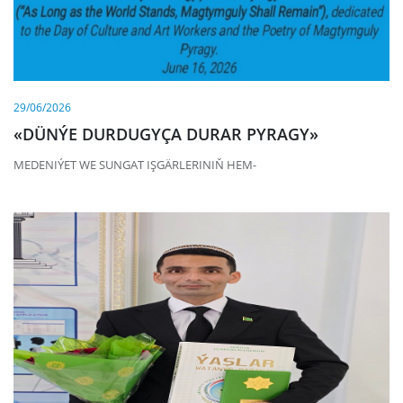
29/06/2026
«DÜNÝE DURDUGYÇA DURAR PYRAGY»
MEDENIÝET WE SUNGAT IŞGÄRLERINIŇ HEM-