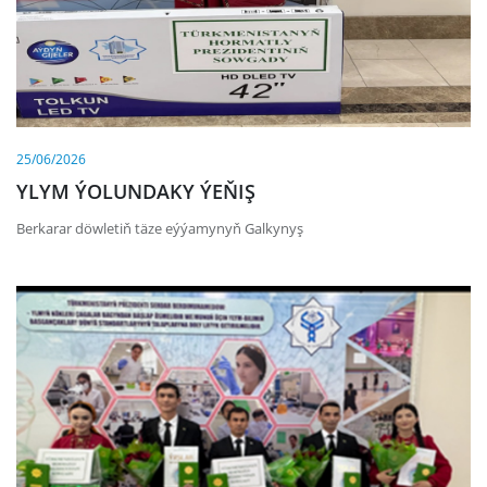
25/06/2026
YLYM ÝOLUNDAKY ÝEŇIŞ
Berkarar döwletiň täze eýýamynyň Galkynyş