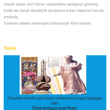
isleýän ýaşlar üçin hünär saýlamakda tapylgysyz görkeziji
boldy we olaryň döredijilik dünýäsine bolan höwesini has-da
artdyrdy.
Türkmen döwlet medeniýet institutynyň Ylym bölümi.
Paýlaş