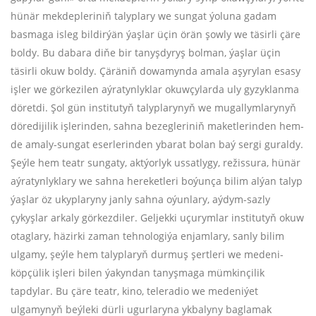
hünär mekdepleriniň talyplary we sungat ýoluna gadam
basmaga isleg bildirýän ýaşlar üçin örän şowly we täsirli çäre
boldy. Bu dabara diňe bir tanyşdyryş bolman, ýaşlar üçin
täsirli okuw boldy. Çäräniň dowamynda amala aşyrylan esasy
işler we görkezilen aýratynlyklar okuwçylarda uly gyzyklanma
döretdi. Şol gün institutyň talyplarynyň we mugallymlarynyň
döredijilik işlerinden, sahna bezegleriniň maketlerinden hem-
de amaly-sungat eserlerinden ybarat bolan baý sergi guraldy.
Şeýle hem teatr sungaty, aktýorlyk ussatlygy, režissura, hünär
aýratynlyklary we sahna hereketleri boýunça bilim alýan talyp
ýaşlar öz ukyplaryny janly sahna oýunlary, aýdym-sazly
çykyşlar arkaly görkezdiler. Geljekki uçurymlar institutyň okuw
otaglary, häzirki zaman tehnologiýa enjamlary, sanly bilim
ulgamy, şeýle hem talyplaryň durmuş şertleri we medeni-
köpçülik işleri bilen ýakyndan tanyşmaga mümkinçilik
tapdylar. Bu çäre teatr, kino, teleradio we medeniýet
ulgamynyň beýleki dürli ugurlaryna ykbalyny baglamak