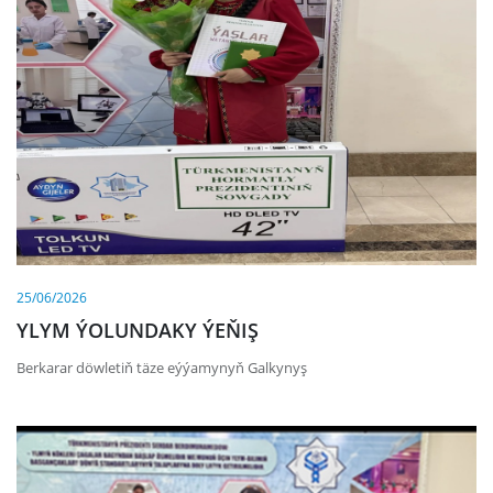
25/06/2026
YLYM ÝOLUNDAKY ÝEŇIŞ
Berkarar döwletiň täze eýýamynyň Galkynyş