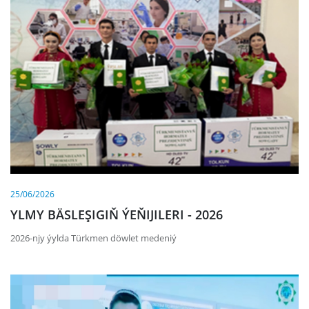
25/06/2026
YLMY BÄSLEŞIGIŇ ÝEŇIJILERI - 2026
2026-njy ýylda Türkmen döwlet medeniý