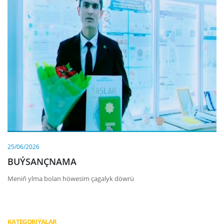
25/06/2026
BUÝSANÇNAMA
Meniň ylma bolan höwesim çagalyk döwrü
KATEGORIÝALAR