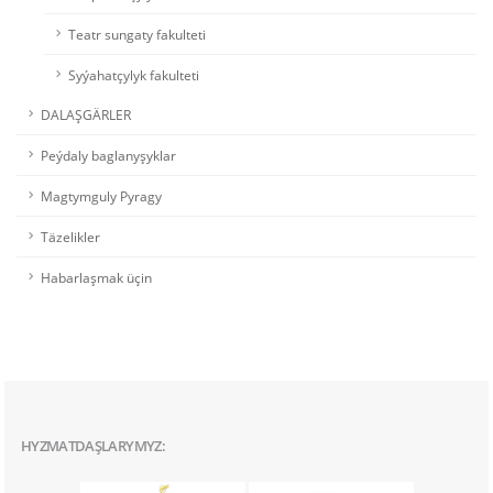
Teatr sungaty fakulteti
Syýahatçylyk fakulteti
DALAŞGÄRLER
Peýdaly baglanyşyklar
Magtymguly Pyragy
Täzelikler
Habarlaşmak üçin
HYZMATDAŞLARYMYZ: