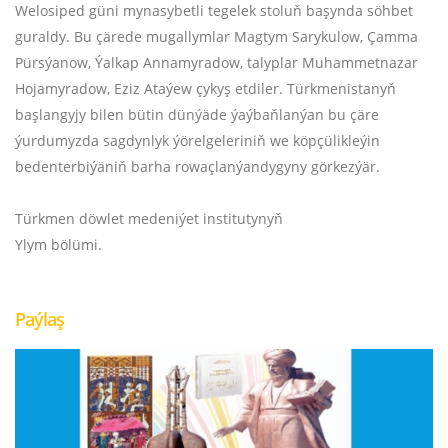
Welosiped güni mynasybetli tegelek stoluň başynda söhbet
guraldy. Bu çärede mugallymlar Magtym Sarykulow, Çamma
Pürsýanow, Ýalkap Annamyradow, talyplar Muhammetnazar
Hojamyradow, Eziz Ataýew çykyş etdiler. Türkmenistanyň
başlangyjy bilen bütin dünýäde ýaýbaňlanýan bu çäre
ýurdumyzda sagdynlyk ýörelgeleriniň we köpçülikleýin
bedenterbiýäniň barha rowaçlanýandygyny görkezýär.
Türkmen döwlet medeniýet institutynyň
Ylym bölümi.
Paýlaş