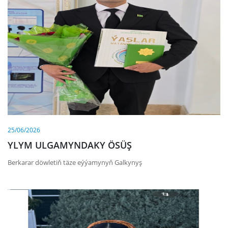
25/06/2026
YLYM ULGAMYNDAKY ÖSÜŞ
Berkarar döwletiň täze eýýamynyň Galkynyş