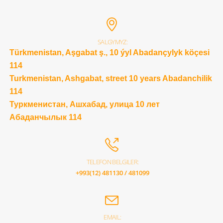
SALGYMYZ:
Türkmenistan, Aşgabat ş., 10 ýyl Abadançylyk köçesi
114
Turkmenistan, Ashgabat, street 10 years Abadanchilik
114
Туркменистан, Ашхабад, улица 10 лет
Абаданчылык 114
TELEFON BELGILER:
+993(12) 481130 / 481099
EMAIL: