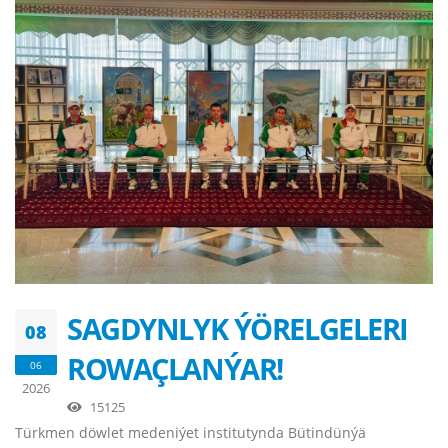
SAGDYNLYK ÝÖRELGELERI
08
ROWAÇLANÝAR!
06
2026
15125
Türkmen döwlet medeniýet institutynda Bütindünýä