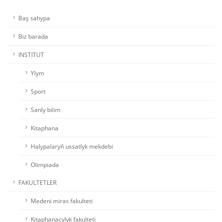
Baş sahypa
Biz barada
INSTITUT
Ylym
Sport
Sanly bilim
Kitaphana
Halypalaryň ussatlyk mekdebi
Olimpiada
FAKULTETLER
Medeni miras fakulteti
Kitaphanaçylyk fakulteti