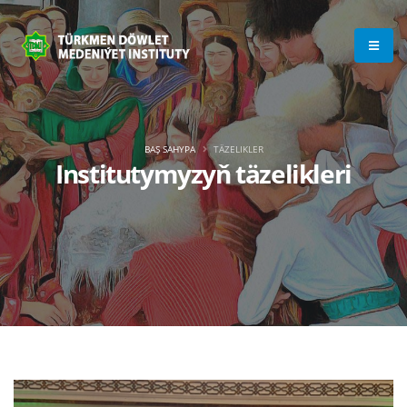
BAŞ SAHYPA
TÄZELIKLER
Institutymyzyň täzelikleri