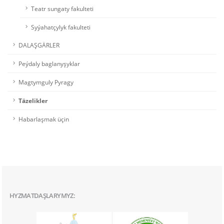
Teatr sungaty fakulteti
Syýahatçylyk fakulteti
DALAŞGÄRLER
Peýdaly baglanyşyklar
Magtymguly Pyragy
Täzelikler
Habarlaşmak üçin
HYZMATDAŞLARYMYZ: