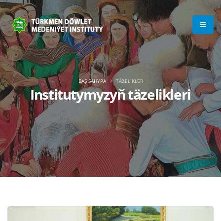
BAŞ SAHYPA
TÄZELIKLER
Institutymyzyň täzelikleri