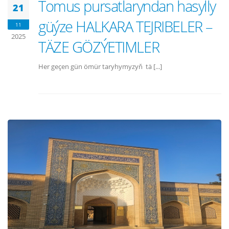
Tomus pursatlaryndan hasylly
21
güýze HALKARA TEJRIBELER –
11
2025
TÄZE GÖZÝETIMLER
Her geçen gün ömür taryhymyzyň tä [...]