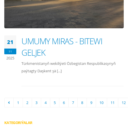
UMUMY MIRAS - BITEWI
21
GELJEK
11
2025
Türkmenistanyň wekiliýeti Özbegistan Respublikasynyň
paýtagty Daşkent şä [...]
1
2
3
4
5
6
7
8
9
10
11
12
KATEGORIÝALAR