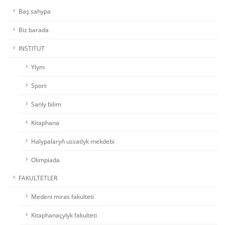
Baş sahypa
Biz barada
INSTITUT
Ylym
Sport
Sanly bilim
Kitaphana
Halypalaryň ussatlyk mekdebi
Olimpiada
FAKULTETLER
Medeni miras fakulteti
Kitaphanaçylyk fakulteti