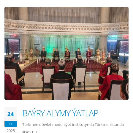
BAÝRY ALYMY ÝATLAP
24
11
Türkmen döwlet medeniýet institutynda Türkmenistanda
2025
ilkinji [...]