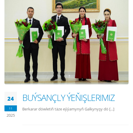
BUÝSANÇLY ÝEŇIŞLERIMIZ
24
11
Berkarar döwletiň täze eýýamynyň Galkynyşy dö [...]
2025