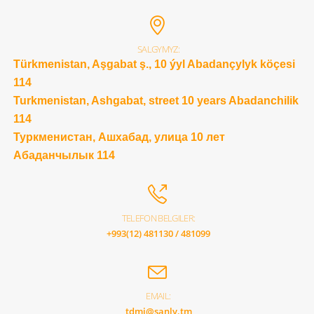
SALGYMYZ:
Türkmenistan, Aşgabat ş., 10 ýyl Abadançylyk köçesi
114
Turkmenistan, Ashgabat, street 10 years Abadanchilik
114
Туркменистан, Ашхабад, улица 10 лет
Абаданчылык 114
TELEFON BELGILER:
+993(12) 481130 / 481099
EMAIL:
tdmi@sanly.tm