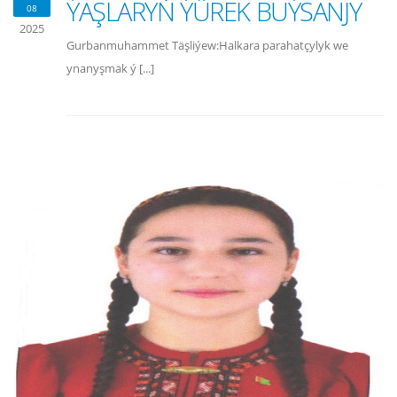
ÝAŞLARYŇ ÝÜREK BUÝSANJY
08
2025
Gurbanmuhammet Täşliýew:Halkara parahatçylyk we
ynanyşmak ý [...]