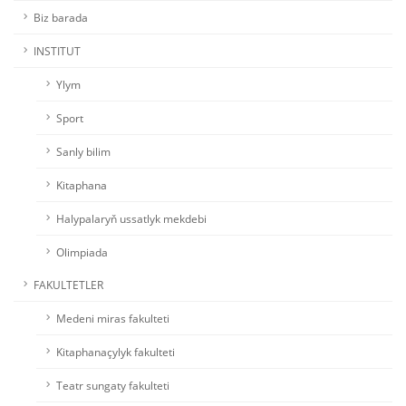
Biz barada
INSTITUT
Ylym
Sport
Sanly bilim
Kitaphana
Halypalaryň ussatlyk mekdebi
Olimpiada
FAKULTETLER
Medeni miras fakulteti
Kitaphanaçylyk fakulteti
Teatr sungaty fakulteti