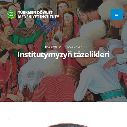
BAŞ SAHYPA
TÄZELIKLER
Institutymyzyň täzelikleri