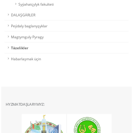
Syýahatçylyk fakulteti
DALAŞGÄRLER
Peýdaly baglanyşyklar
Magtymguly Pyragy
Täzelikler
Habarlaşmak üçin
HYZMATDAŞLARYMYZ: