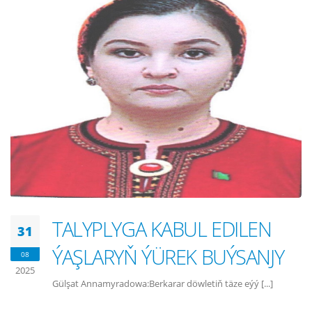
TALYPLYGA KABUL EDILEN
31
ÝAŞLARYŇ ÝÜREK BUÝSANJY
08
2025
Gülşat Annamyradowa:Berkarar döwletiň täze eýý [...]