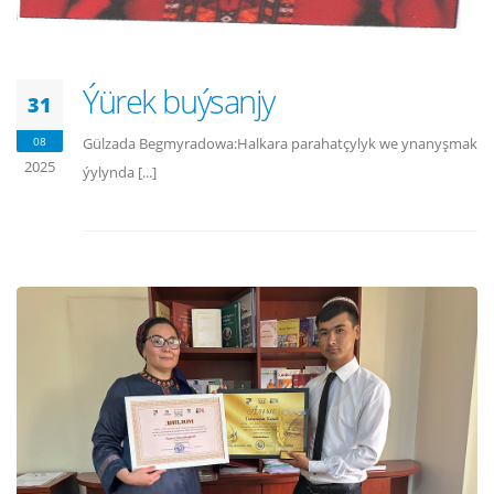
Ýürek buýsanjy
31
08
Gülzada Begmyradowa:Halkara parahatçylyk we ynanyşmak
2025
ýylynda [...]