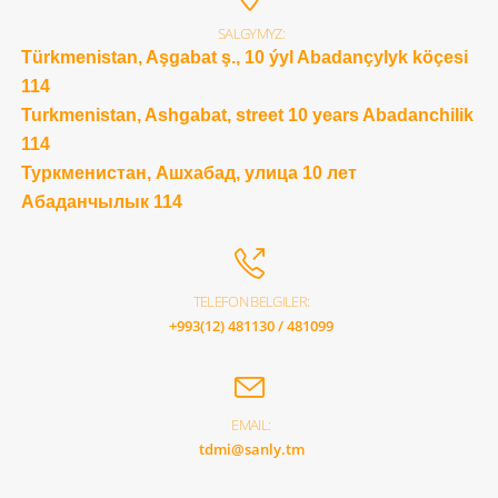
SALGYMYZ:
Türkmenistan, Aşgabat ş., 10 ýyl Abadançylyk köçesi
114
Turkmenistan, Ashgabat, street 10 years Abadanchilik
114
Туркменистан, Ашхабад, улица 10 лет
Абаданчылык 114
TELEFON BELGILER:
+993(12) 481130 / 481099
EMAIL:
tdmi@sanly.tm