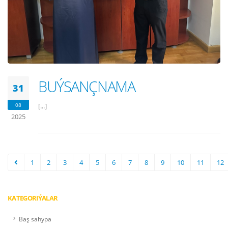
BUÝSANÇNAMA
31
08
[...]
2025
1
2
3
4
5
6
7
8
9
10
11
12
KATEGORIÝALAR
Baş sahypa