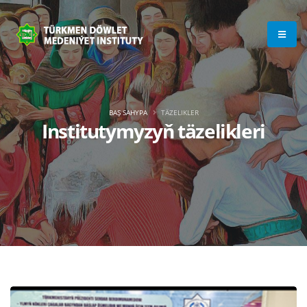
BAŞ SAHYPA
TÄZELIKLER
Institutymyzyň täzelikleri