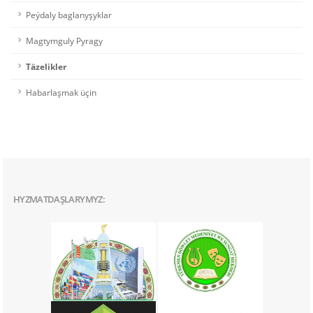
Peýdaly baglanyşyklar
Magtymguly Pyragy
Täzelikler
Habarlaşmak üçin
HYZMATDAŞLARYMYZ: