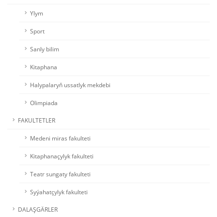
Ylym
Sport
Sanly bilim
Kitaphana
Halypalaryň ussatlyk mekdebi
Olimpiada
FAKULTETLER
Medeni miras fakulteti
Kitaphanaçylyk fakulteti
Teatr sungaty fakulteti
Syýahatçylyk fakulteti
DALAŞGÄRLER