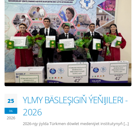
YLMY BÄSLEŞIGIŇ ÝEŇIJILERI -
25
2026
06
2026
2026-njy ýylda Türkmen döwlet medeniýet institutynyň [...]