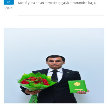
06
Meniň ylma bolan höwesim çagalyk döwrümden baş [...]
2026