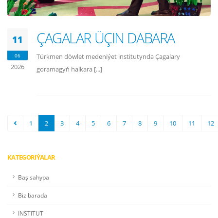
ÇAGALAR ÜÇIN DABARA
11
06
Türkmen döwlet medeniýet institutynda Çagalary
2026
goramagyň halkara [...]
1
2
3
4
5
6
7
8
9
10
11
12
KATEGORIÝALAR
Baş sahypa
Biz barada
INSTITUT