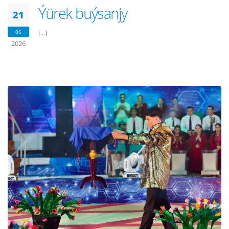
Ýürek buýsanjy
21
06
[...]
2026