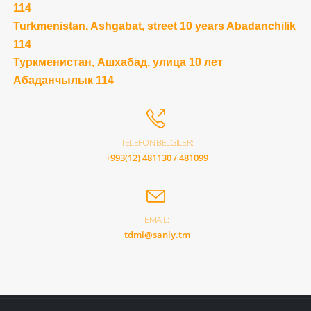
114
Turkmenistan, Ashgabat, street 10 years Abadanchilik
114
Туркменистан, Ашхабад, улица 10 лет
Абаданчылык 114
TELEFON BELGILER:
+993(12) 481130 / 481099
EMAIL:
tdmi@sanly.tm