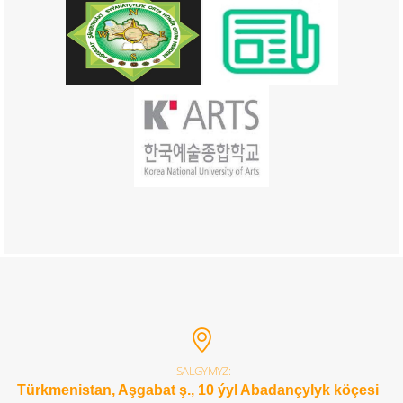
SALGYMYZ:
Türkmenistan, Aşgabat ş., 10 ýyl Abadançylyk köçesi