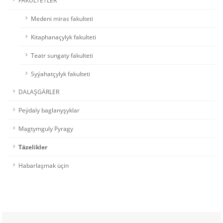
FAKULTETLER
Medeni miras fakulteti
Kitaphanaçylyk fakulteti
Teatr sungaty fakulteti
Syýahatçylyk fakulteti
DALAŞGÄRLER
Peýdaly baglanyşyklar
Magtymguly Pyragy
Täzelikler
Habarlaşmak üçin