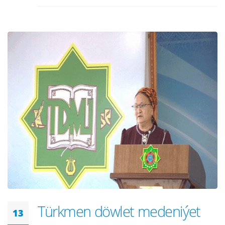
Türkmen döwlet medeniýet
13