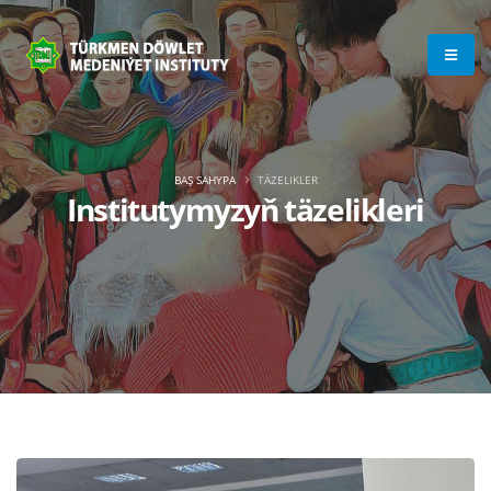
BAŞ SAHYPA
TÄZELIKLER
Institutymyzyň täzelikleri