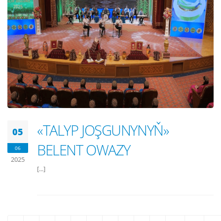
«TALYP JOŞGUNYNYŇ»
05
BELENT OWAZY
06
2025
[...]