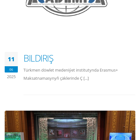
BILDIRIŞ
11
06
Türkmen döwlet medeniýet institutynda Erasmus+
2025
Maksatnamasynyň çäklerinde Ç [...]