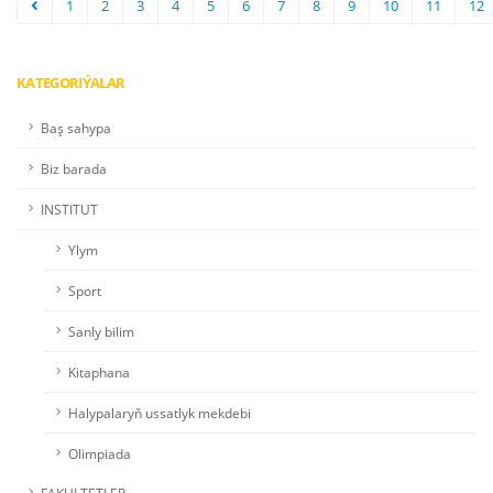
1
2
3
4
5
6
7
8
9
10
11
12
KATEGORIÝALAR
Baş sahypa
Biz barada
INSTITUT
Ylym
Sport
Sanly bilim
Kitaphana
Halypalaryň ussatlyk mekdebi
Olimpiada