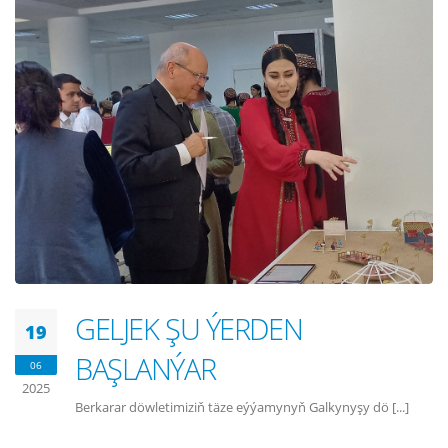
GELJEK ŞU ÝERDEN
19
BAŞLANÝAR
06
2025
Berkarar döwletimiziň täze eýýamynyň Galkynyşy dö [...]