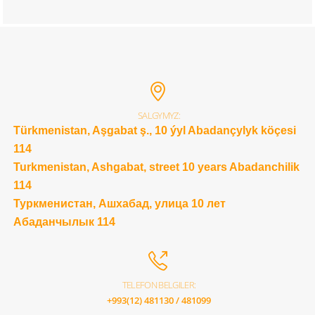
SALGYMYZ:
Türkmenistan, Aşgabat ş., 10 ýyl Abadançylyk köçesi
114
Turkmenistan, Ashgabat, street 10 years Abadanchilik
114
Туркменистан, Ашхабад, улица 10 лет
Абаданчылык 114
TELEFON BELGILER:
+993(12) 481130 / 481099