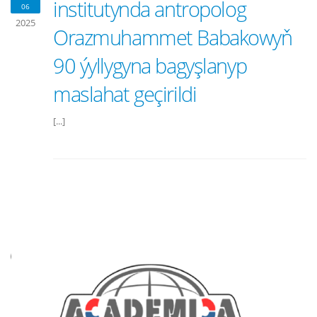
institutynda antropolog
06
2025
Orazmuhammet Babakowyň
90 ýyllygyna bagyşlanyp
maslahat geçirildi
[...]