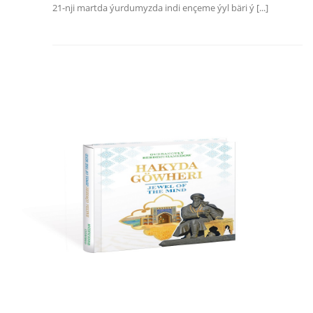
21-nji martda ýurdumyzda indi ençeme ýyl bäri ý [...]