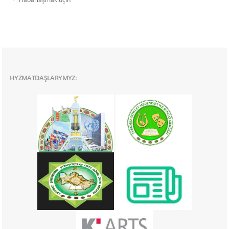
HYZMATDAŞLARYMYZ: