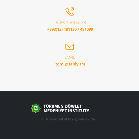
TELEFON BELGILER:
+993(12) 481130 / 481099
EMAIL:
tdmi@sanly.tm
© Hemme hukuklary goralan - 2026.