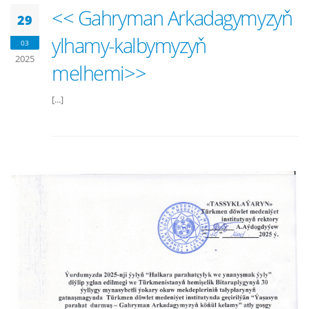
<< Gahryman Arkadagymyzyň
29
ylhamy-kalbymyzyň
03
2025
melhemi>>
[...]