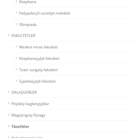
Kitaphana
Halypalaryň ussatlyk mekdebi
Olimpiada
FAKULTETLER
Medeni miras fakulteti
Kitaphanaçylyk fakulteti
Teatr sungaty fakulteti
Syýahatçylyk fakulteti
DALAŞGÄRLER
Peýdaly baglanyşyklar
Magtymguly Pyragy
Täzelikler
Habarlaşmak üçin