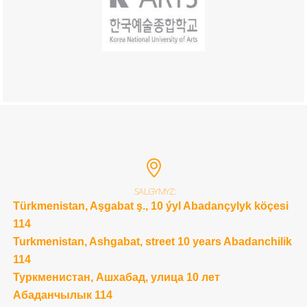
SALGYMYZ:
Türkmenistan, Aşgabat ş., 10 ýyl Abadançylyk köçesi
114
Turkmenistan, Ashgabat, street 10 years Abadanchilik
114
Туркменистан, Ашхабад, улица 10 лет
Абаданчылык 114