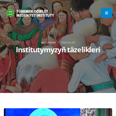
BAŞ SAHYPA
TÄZELIKLER
Institutymyzyň täzelikleri