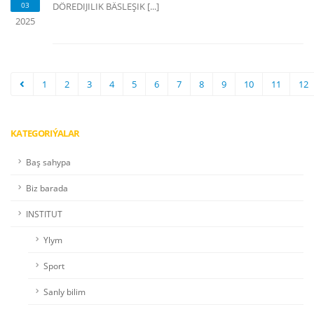
03
DÖREDIJILIK BÄSLEŞIK [...]
2025
1
2
3
4
5
6
7
8
9
10
11
12
KATEGORIÝALAR
Baş sahypa
Biz barada
INSTITUT
Ylym
Sport
Sanly bilim