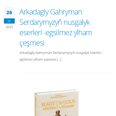
Arkadagly Gahryman
26
Serdarymyzyň nusgalyk
02
2025
eserleri -egsilmez ylham
çeşmesi
Arkadagly Gahryman Serdarymyzyň nusgalyk eserleri -
egsilmez ylham çeşmesi [...]