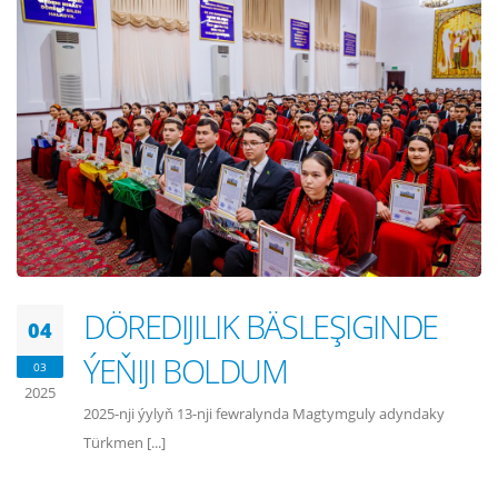
DÖREDIJILIK BÄSLEŞIGINDE
04
ÝEŇIJI BOLDUM
03
2025
2025-nji ýylyň 13-nji fewralynda Magtymguly adyndaky
Türkmen [...]