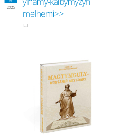
ylhamy-kalbymyzyň
03
2025
melhemi>>
[...]