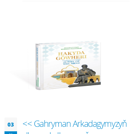
<< Gahryman Arkadagymyzyň
03