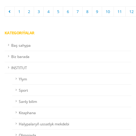
1
2
3
4
5
6
7
8
9
10
11
12
KATEGORIÝALAR
Baş sahypa
Biz barada
INSTITUT
Ylym
Sport
Sanly bilim
Kitaphana
Halypalaryň ussatlyk mekdebi
Olimpiada