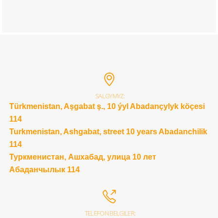
SALGYMYZ:
Türkmenistan, Aşgabat ş., 10 ýyl Abadançylyk köçesi
114
Turkmenistan, Ashgabat, street 10 years Abadanchilik
114
Туркменистан, Ашхабад, улица 10 лет
Абаданчылык 114
TELEFON BELGILER: