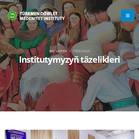
BAŞ SAHYPA
TÄZELIKLER
Institutymyzyň täzelikleri