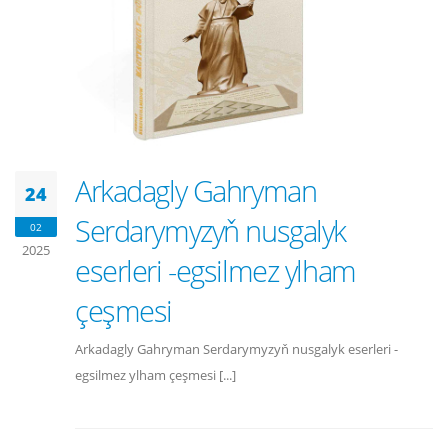
Arkadagly Gahryman
24
Serdarymyzyň nusgalyk
02
2025
eserleri -egsilmez ylham
çeşmesi
Arkadagly Gahryman Serdarymyzyň nusgalyk eserleri -
egsilmez ylham çeşmesi [...]