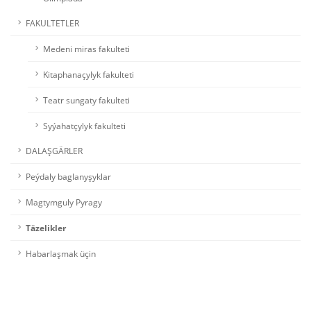
FAKULTETLER
Medeni miras fakulteti
Kitaphanaçylyk fakulteti
Teatr sungaty fakulteti
Syýahatçylyk fakulteti
DALAŞGÄRLER
Peýdaly baglanyşyklar
Magtymguly Pyragy
Täzelikler
Habarlaşmak üçin