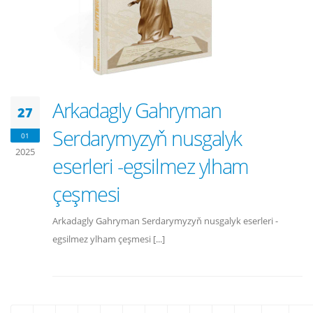
Arkadagly Gahryman
27
Serdarymyzyň nusgalyk
01
2025
eserleri -egsilmez ylham
çeşmesi
Arkadagly Gahryman Serdarymyzyň nusgalyk eserleri -
egsilmez ylham çeşmesi [...]