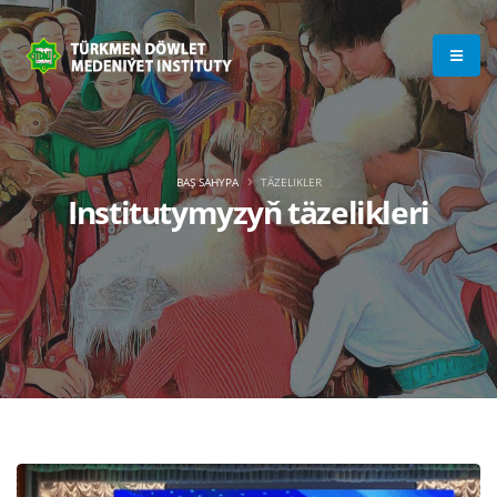
BAŞ SAHYPA
TÄZELIKLER
Institutymyzyň täzelikleri