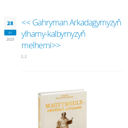
<< Gahryman Arkadagymyzyň
28
ylhamy-kalbymyzyň
01
2025
melhemi>>
[...]