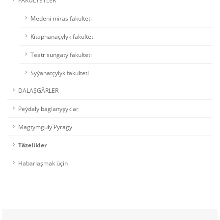
Medeni miras fakulteti
Kitaphanaçylyk fakulteti
Teatr sungaty fakulteti
Syýahatçylyk fakulteti
DALAŞGÄRLER
Peýdaly baglanyşyklar
Magtymguly Pyragy
Täzelikler
Habarlaşmak üçin