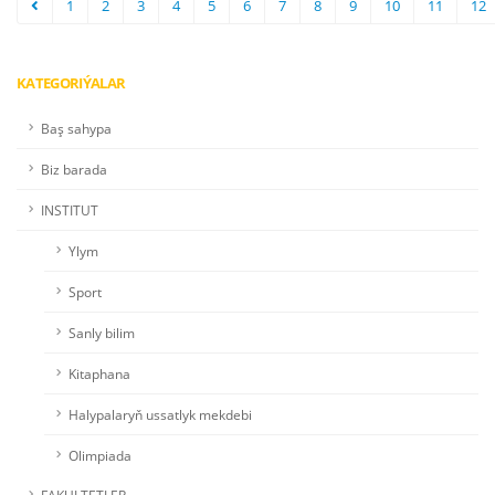
1
2
3
4
5
6
7
8
9
10
11
12
KATEGORIÝALAR
Baş sahypa
Biz barada
INSTITUT
Ylym
Sport
Sanly bilim
Kitaphana
Halypalaryň ussatlyk mekdebi
Olimpiada
FAKULTETLER