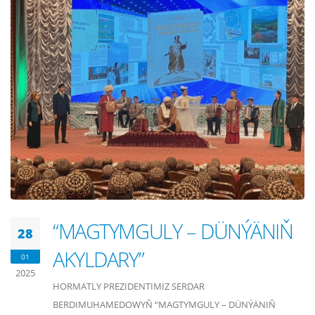
“MAGTYMGULY – DÜNÝÄNIŇ
28
AKYLDARY”
01
2025
HORMATLY PREZIDENTIMIZ SERDAR
BERDIMUHAMEDOWYŇ “MAGTYMGULY – DÜNÝÄNIŇ