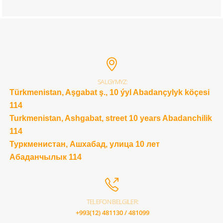
SALGYMYZ:
Türkmenistan, Aşgabat ş., 10 ýyl Abadançylyk köçesi
114
Turkmenistan, Ashgabat, street 10 years Abadanchilik
114
Туркменистан, Ашхабад, улица 10 лет
Абаданчылык 114
TELEFON BELGILER:
+993(12) 481130 / 481099