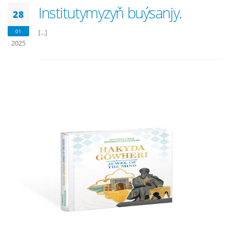
Institutymyzyň buýsanjy.
28
01
[...]
2025