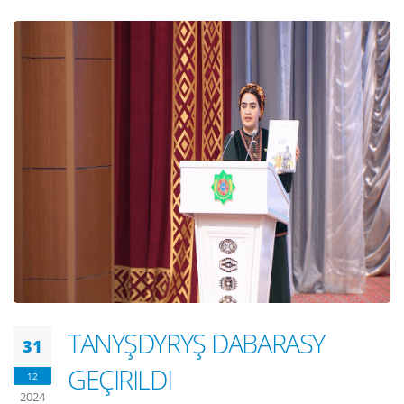
TANYŞDYRYŞ DABARASY
31
GEÇIRILDI
12
2024