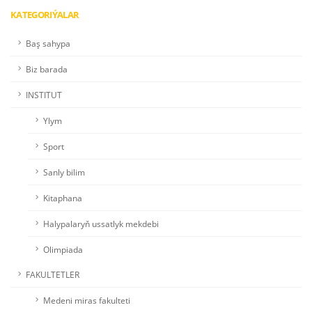
KATEGORIÝALAR
Baş sahypa
Biz barada
INSTITUT
Ylym
Sport
Sanly bilim
Kitaphana
Halypalaryň ussatlyk mekdebi
Olimpiada
FAKULTETLER
Medeni miras fakulteti