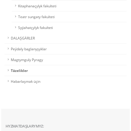
Kitaphanaçylyk fakulteti
Teatr sungaty fakulteti
Syýahatçylyk fakulteti
DALAŞGÄRLER
Peýdaly baglanyşyklar
Magtymguly Pyragy
Täzelikler
Habarlaşmak üçin
HYZMATDAŞLARYMYZ: