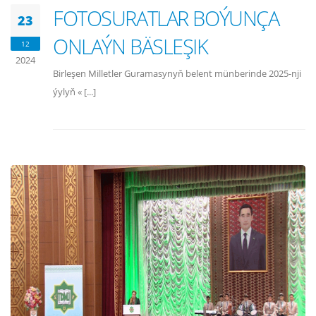
FOTOSURATLAR BOÝUNÇA
23
ONLAÝN BÄSLEŞIK
12
2024
Birleşen Milletler Guramasynyň belent münberinde 2025-nji
ýylyň « [...]