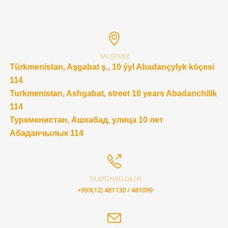
SALGYMYZ:
Türkmenistan, Aşgabat ş., 10 ýyl Abadançylyk köçesi
114
Turkmenistan, Ashgabat, street 10 years Abadanchilik
114
Туркменистан, Ашхабад, улица 10 лет
Абаданчылык 114
TELEFON BELGILER:
+993(12) 481130 / 481099