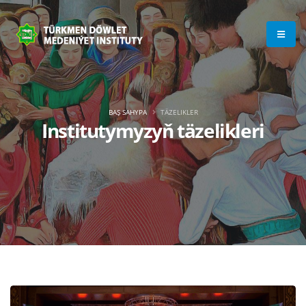
BAŞ SAHYPA
TÄZELIKLER
Institutymyzyň täzelikleri