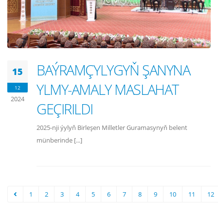
BAÝRAMÇYLYGYŇ ŞANYNA
15
YLMY-AMALY MASLAHAT
12
2024
GEÇIRILDI
2025-nji ýylyň Birleşen Milletler Guramasynyň belent
münberinde [...]
1
2
3
4
5
6
7
8
9
10
11
12