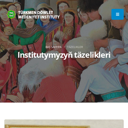
BAŞ SAHYPA
TÄZELIKLER
Institutymyzyň täzelikleri