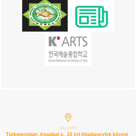
SALGYMYZ:
Türkmenistan, Aşgabat ş., 10 ýyl Abadançylyk köçesi