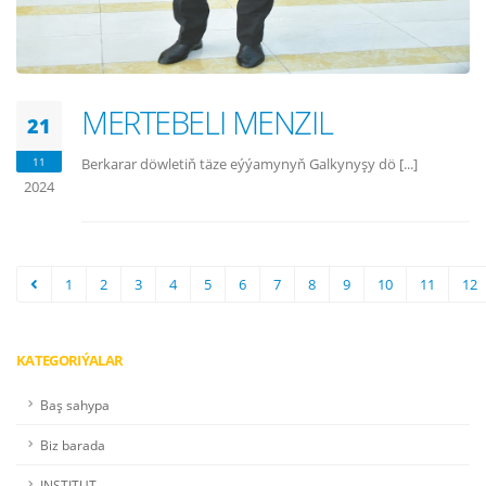
MERTEBELI MENZIL
21
11
Berkarar döwletiň täze eýýamynyň Galkynyşy dö [...]
2024
1
2
3
4
5
6
7
8
9
10
11
12
KATEGORIÝALAR
Baş sahypa
Biz barada
INSTITUT