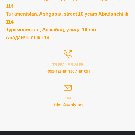
114
Turkmenistan, Ashgabat, street 10 years Abadanchilik
114
Туркменистан, Ашхабад, улица 10 лет
Абаданчылык 114
TELEFON BELGILER:
+993(12) 481130 / 481099
EMAIL:
tdmi@sanly.tm