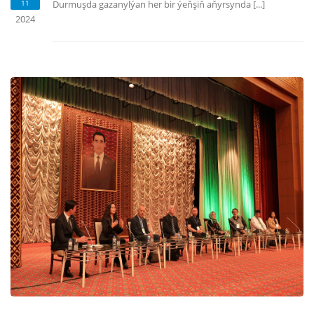
11
Durmuşda gazanylýan her bir ýeňşiň aňyrsynda [...]
2024