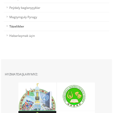
Peýdaly baglanyşyklar
Magtymguly Pyragy
Täzelikler
Habarlaşmak üçin
HYZMATDAŞLARYMYZ: