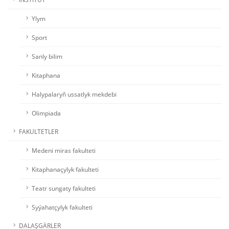
Ylym
Sport
Sanly bilim
Kitaphana
Halypalaryň ussatlyk mekdebi
Olimpiada
FAKULTETLER
Medeni miras fakulteti
Kitaphanaçylyk fakulteti
Teatr sungaty fakulteti
Syýahatçylyk fakulteti
DALAŞGÄRLER