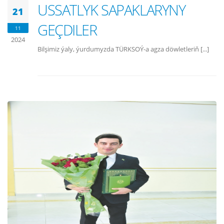
USSATLYK SAPAKLARYNY
21
GEÇDILER
11
2024
Bilşimiz ýaly, ýurdumyzda TÜRKSOÝ-a agza döwletleriň [...]