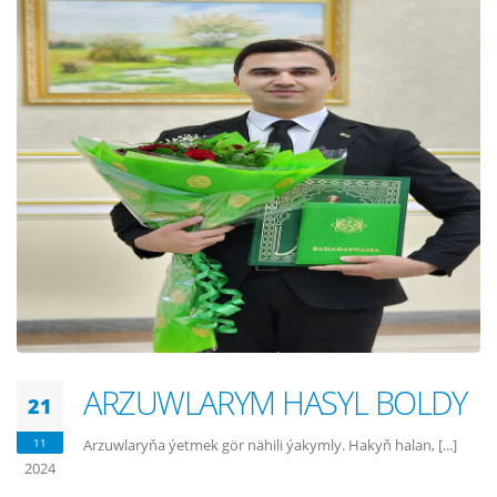
ARZUWLARYM HASYL BOLDY
21
11
Arzuwlaryňa ýetmek gör nähili ýakymly. Hakyň halan, [...]
2024