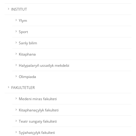
INSTITUT
Ylym
Sport
Sanly bilim
Kitaphana
Halypalaryň ussatlyk mekdebi
Olimpiada
FAKULTETLER
Medeni miras fakulteti
Kitaphanaçylyk fakulteti
Teatr sungaty fakulteti
Syýahatçylyk fakulteti