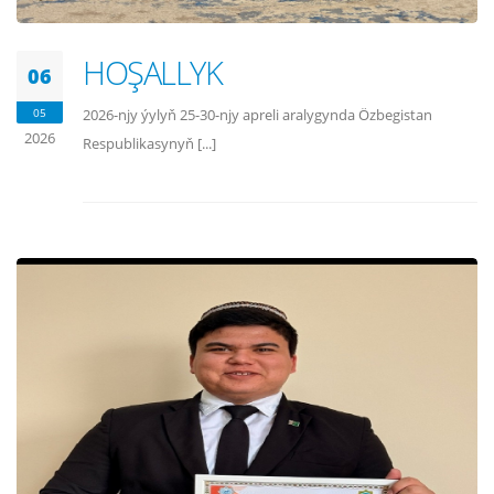
HOŞALLYK
06
05
2026-njy ýylyň 25-30-njy apreli aralygynda Özbegistan
2026
Respublikasynyň [...]