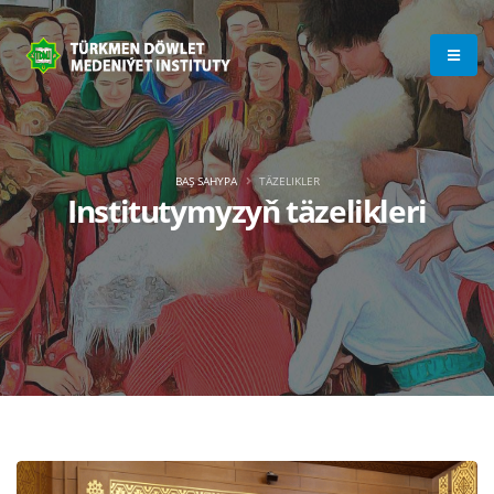
BAŞ SAHYPA
TÄZELIKLER
Institutymyzyň täzelikleri