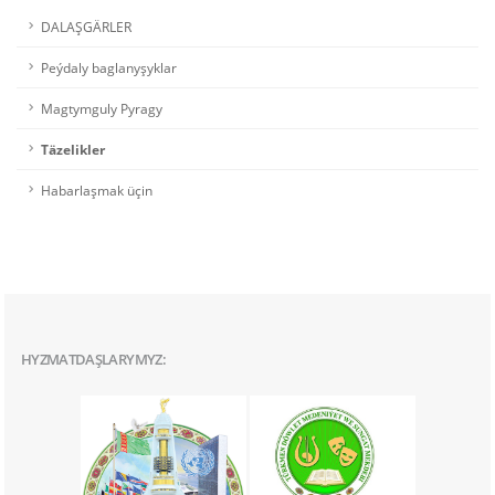
DALAŞGÄRLER
Peýdaly baglanyşyklar
Magtymguly Pyragy
Täzelikler
Habarlaşmak üçin
HYZMATDAŞLARYMYZ: