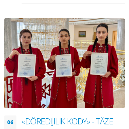
«DÖREDIJILIK KODY» - TÄZE
06