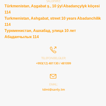
SALGYMYZ:
Türkmenistan, Aşgabat ş., 10 ýyl Abadançylyk köçesi
114
Turkmenistan, Ashgabat, street 10 years Abadanchilik
114
Туркменистан, Ашхабад, улица 10 лет
Абаданчылык 114
TELEFON BELGILER:
+993(12) 481130 / 481099
EMAIL:
tdmi@sanly.tm