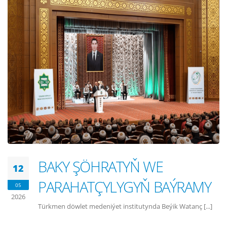
BAKY ŞÖHRATYŇ WE
12
PARAHATÇYLYGYŇ BAÝRAMY
05
2026
Türkmen döwlet medeniýet institutynda Beýik Watanç [...]