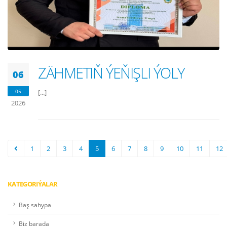
ZÄHMETIŇ ÝEŇIŞLI ÝOLY
06
05
[...]
2026
1
2
3
4
5
6
7
8
9
10
11
12
KATEGORIÝALAR
Baş sahypa
Biz barada