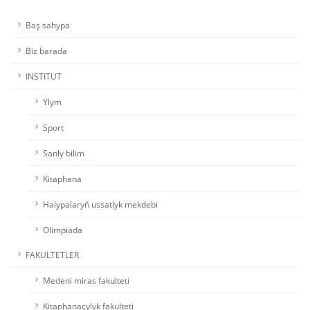
Baş sahypa
Biz barada
INSTITUT
Ylym
Sport
Sanly bilim
Kitaphana
Halypalaryň ussatlyk mekdebi
Olimpiada
FAKULTETLER
Medeni miras fakulteti
Kitaphanaçylyk fakulteti