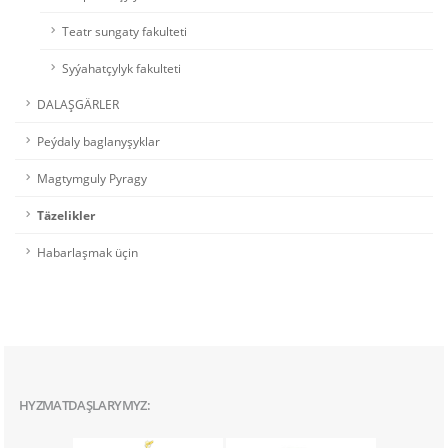
Teatr sungaty fakulteti
Syýahatçylyk fakulteti
DALAŞGÄRLER
Peýdaly baglanyşyklar
Magtymguly Pyragy
Täzelikler
Habarlaşmak üçin
HYZMATDAŞLARYMYZ: