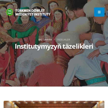
BAŞ SAHYPA
TÄZELIKLER
Institutymyzyň täzelikleri