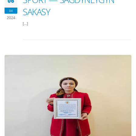
06
SAKASY
04
2024
[...]