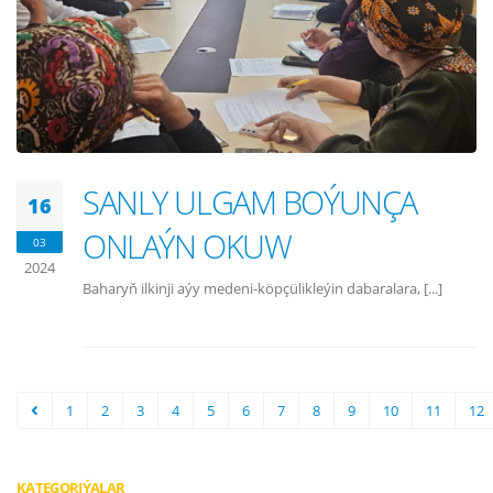
SANLY ULGAM BOÝUNÇA
16
ONLAÝN OKUW
03
2024
Baharyň ilkinji aýy medeni-köpçülikleýin dabaralara, [...]
1
2
3
4
5
6
7
8
9
10
11
12
KATEGORIÝALAR