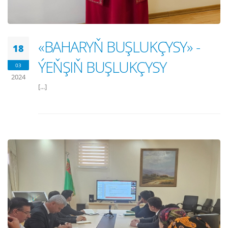
«BAHARYŇ BUŞLUKÇYSY» -
18
ÝEŇŞIŇ BUŞLUKÇYSY
03
2024
[...]