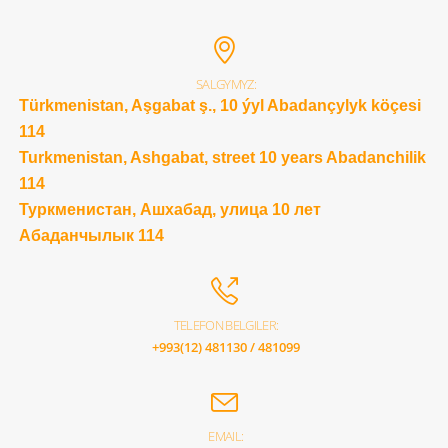
SALGYMYZ:
Türkmenistan, Aşgabat ş., 10 ýyl Abadançylyk köçesi
114
Turkmenistan, Ashgabat, street 10 years Abadanchilik
114
Туркменистан, Ашхабад, улица 10 лет
Абаданчылык 114
TELEFON BELGILER:
+993(12) 481130 / 481099
EMAIL: