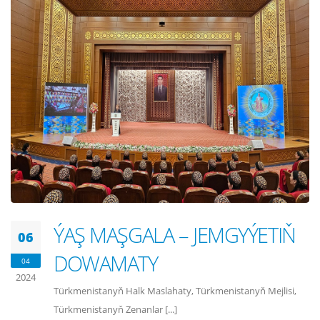
ÝAŞ MAŞGALA – JEMGYÝETIŇ
06
DOWAMATY
04
2024
Türkmenistanyň Halk Maslahaty, Türkmenistanyň Mejlisi,
Türkmenistanyň Zenanlar [...]