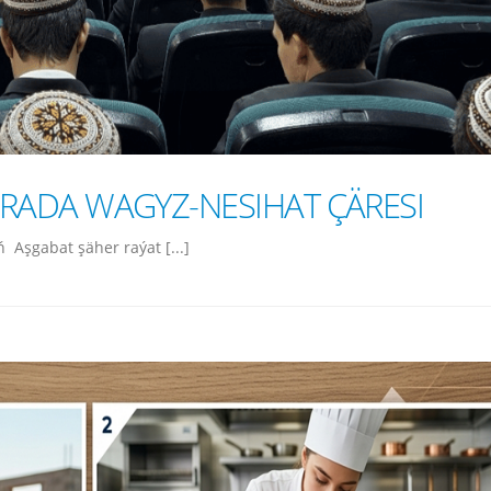
RADA WAGYZ-NESIHAT ÇÄRESI
Aşgabat şäher raýat [...]