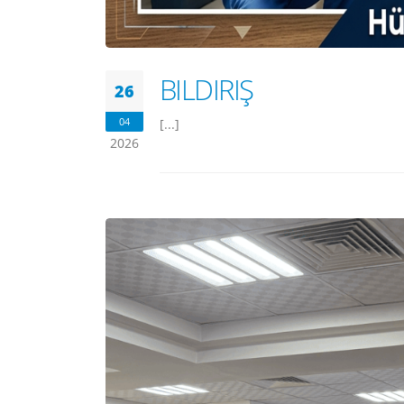
BILDIRIŞ
26
04
[...]
2026