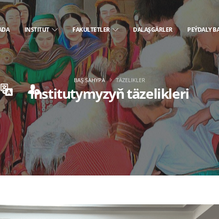
ADA
INSTITUT
FAKULTETLER
DALAŞGÄRLER
PEÝDALY B
BAŞ SAHYPA
TÄZELIKLER
Institutymyzyň täzelikleri