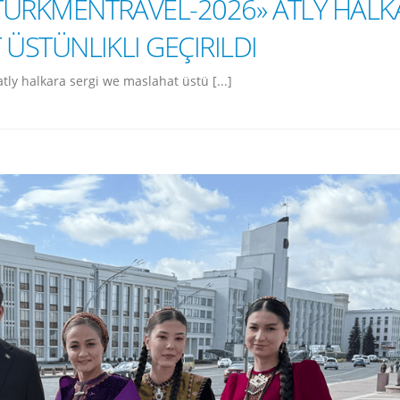
URKMENTRAVEL-2026» ATLY HALK
ÜSTÜNLIKLI GEÇIRILDI
y halkara sergi we maslahat üstü [...]