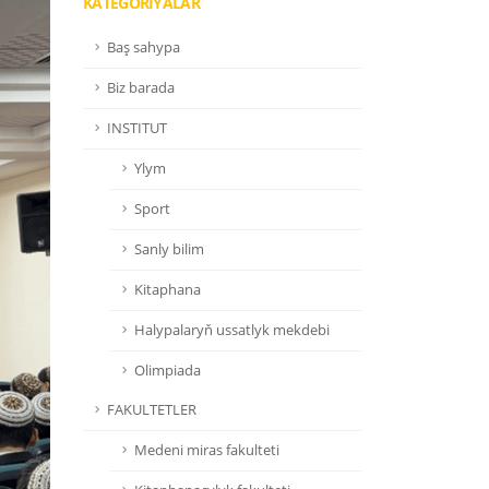
KATEGORIÝALAR
Baş sahypa
Biz barada
INSTITUT
Ylym
Sport
Sanly bilim
Kitaphana
Halypalaryň ussatlyk mekdebi
Olimpiada
FAKULTETLER
Medeni miras fakulteti