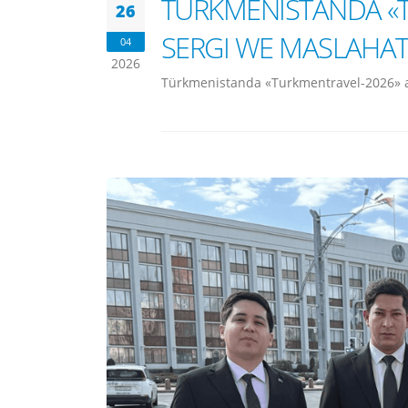
TÜRKMENISTANDA «T
26
SERGI WE MASLAHAT 
04
2026
Türkmenistanda «Turkmentravel-2026» atl