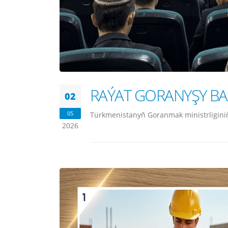
RAÝAT GORANYŞY BA
02
05
Türkmenistanyň Goranmak ministrliginiň 
2026