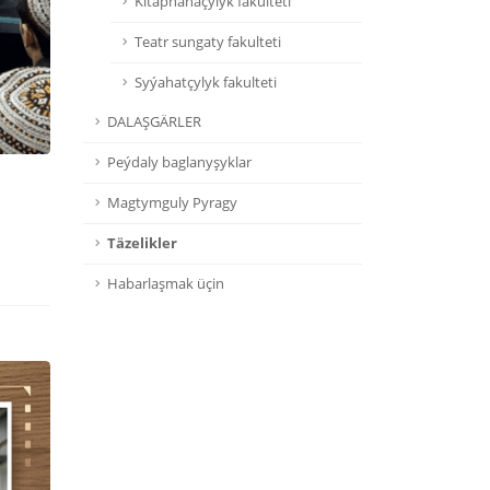
Kitaphanaçylyk fakulteti
Teatr sungaty fakulteti
Syýahatçylyk fakulteti
DALAŞGÄRLER
Peýdaly baglanyşyklar
Magtymguly Pyragy
Täzelikler
Habarlaşmak üçin