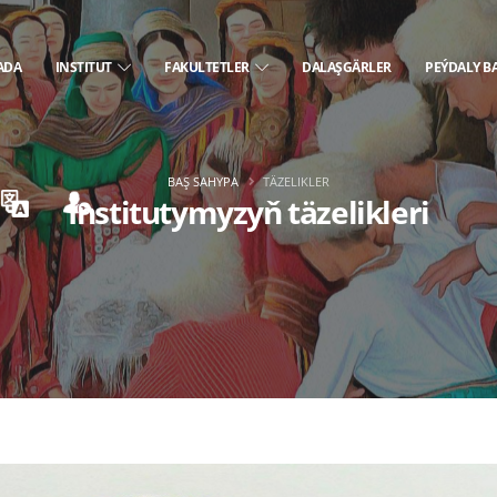
ADA
INSTITUT
FAKULTETLER
DALAŞGÄRLER
PEÝDALY B
BAŞ SAHYPA
TÄZELIKLER
Institutymyzyň täzelikleri