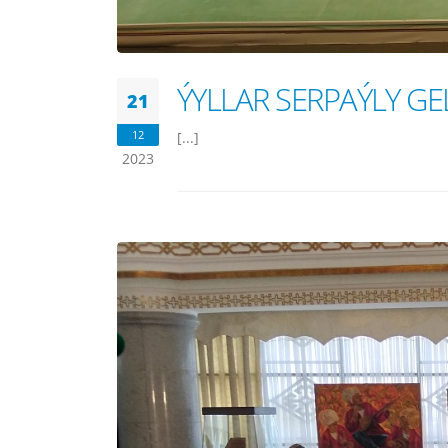
ÝYLLAR SERPAÝLY GE
21
12
[...]
2023