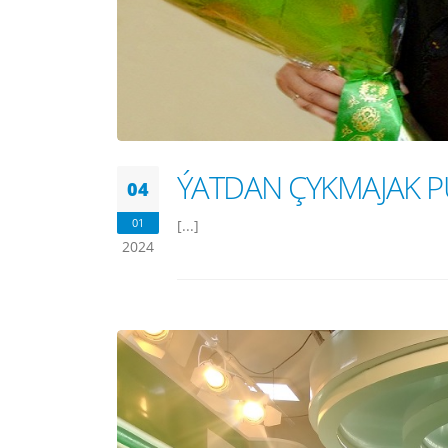
ÝATDAN ÇYKMAJAK P
04
01
[...]
2024