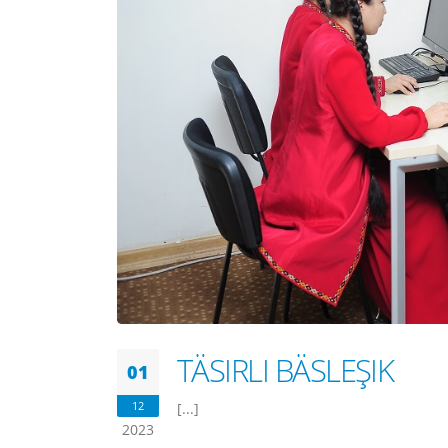
TÄSIRLI BÄSLEŞIK
01
12
[...]
2023