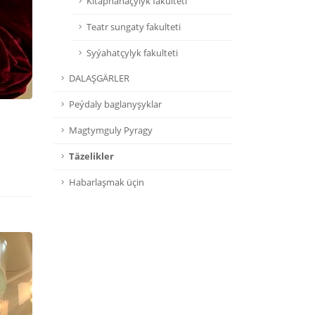
Kitaphanaçylyk fakulteti
Teatr sungaty fakulteti
Syýahatçylyk fakulteti
DALAŞGÄRLER
Peýdaly baglanyşyklar
Magtymguly Pyragy
Täzelikler
Habarlaşmak üçin