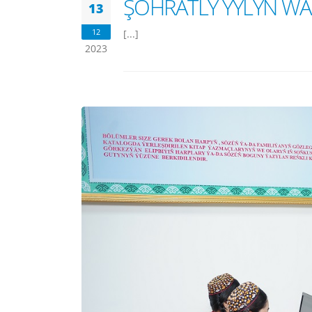
ŞÖHRATLY ÝYLYŇ WA
13
12
[...]
2023