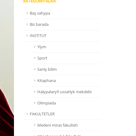
KATEGORIÝALAR
Baş sahypa
Biz barada
INSTITUT
Ylym
Sport
Sanly bilim
Kitaphana
Halypalaryň ussatlyk mekdebi
Olimpiada
FAKULTETLER
Medeni miras fakulteti