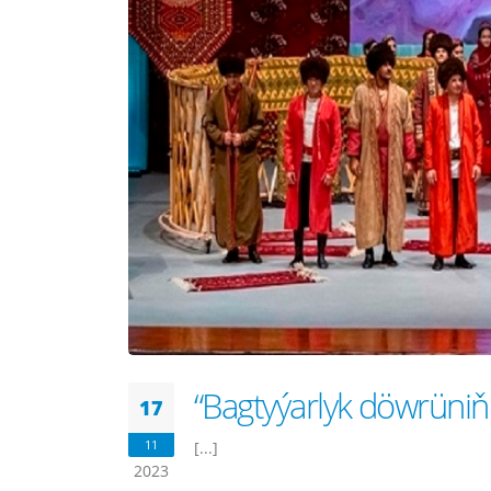
“Bagtyýarlyk döwrüniň t
17
11
[...]
2023