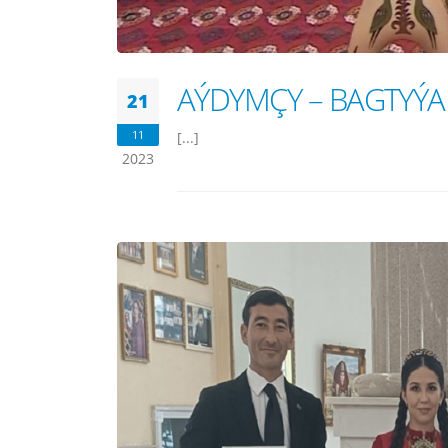
AÝDYMÇY – BAGTYÝ
21
11
[...]
2023