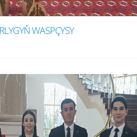
ARLYGYŇ WASPÇYSY