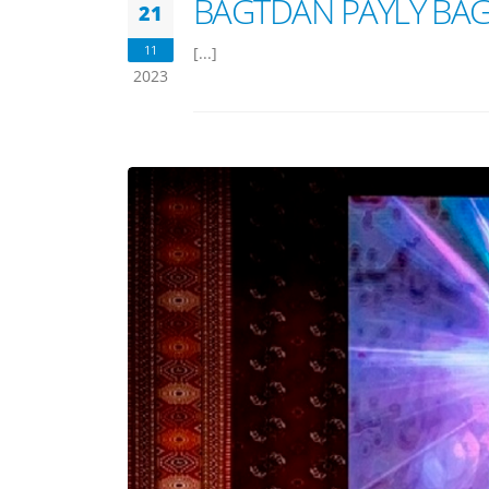
BAGTDAN PAÝLY BAG
21
11
[...]
2023