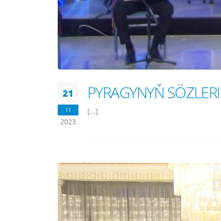
PYRAGYNYŇ SÖZLERI
21
11
[...]
2023