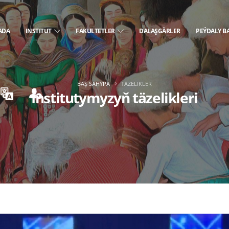
ADA
INSTITUT
FAKULTETLER
DALAŞGÄRLER
PEÝDALY B
BAŞ SAHYPA
TÄZELIKLER
Institutymyzyň täzelikleri