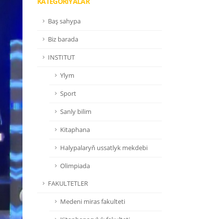
KATEGORIÝALAR
Baş sahypa
Biz barada
INSTITUT
Ylym
Sport
Sanly bilim
Kitaphana
Halypalaryň ussatlyk mekdebi
Olimpiada
FAKULTETLER
Medeni miras fakulteti