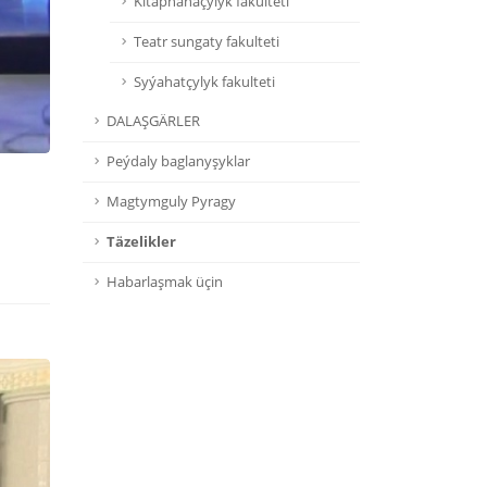
Kitaphanaçylyk fakulteti
Teatr sungaty fakulteti
Syýahatçylyk fakulteti
DALAŞGÄRLER
Peýdaly baglanyşyklar
Magtymguly Pyragy
Täzelikler
Habarlaşmak üçin