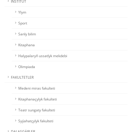
INSTITUT
Ylym
Sport
Sanly bilim
Kitaphana
Halypalaryň ussatlyk mekdebi
Olimpiada
FAKULTETLER
Medeni miras fakulteti
Kitaphanaçylyk fakulteti
Teatr sungaty fakulteti
Syýahatçylyk fakulteti
DALAŞGÄRLER