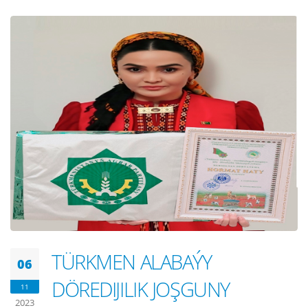
TÜRKMEN ALABAÝY
06
DÖREDIJILIK JOŞGUNY
11
2023