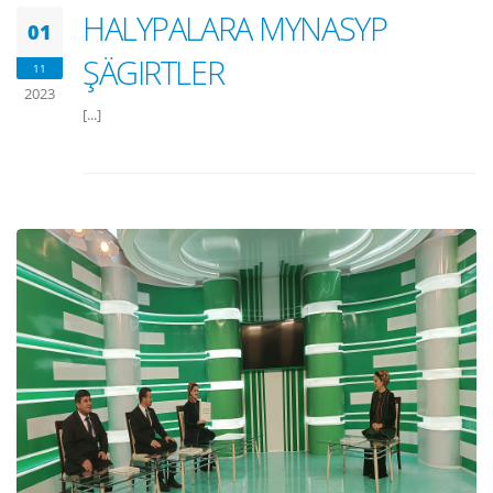
HALYPALARA MYNASYP
01
ŞÄGIRTLER
11
2023
[...]