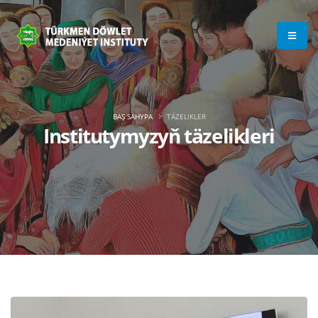
BAŞ SAHYPA
TÄZELIKLER
Institutymyzyň täzelikleri