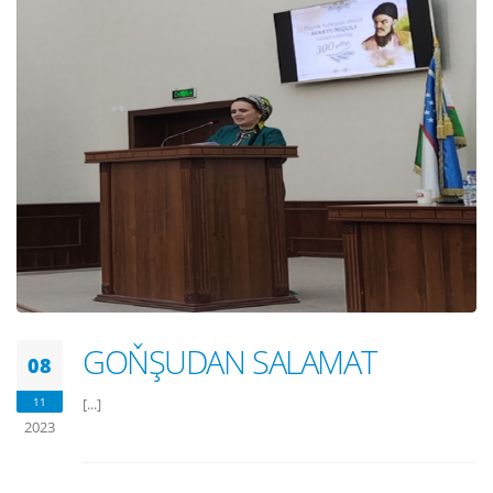
GOŇŞUDAN SALAMAT
08
11
[...]
2023