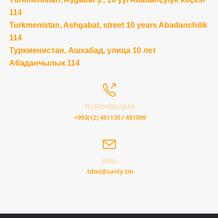
114
Turkmenistan, Ashgabat, street 10 years Abadanchilik
114
Туркменистан, Ашхабад, улица 10 лет
Абаданчылык 114
TELEFON BELGILER:
+993(12) 481130 / 481099
EMAIL:
tdmi@sanly.tm