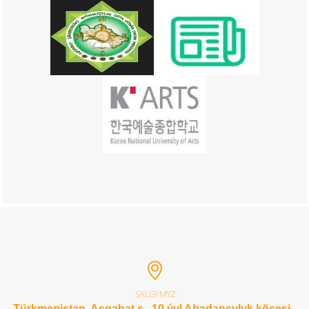
SALGYMYZ:
Türkmenistan, Aşgabat ş., 10 ýyl Abadançylyk köçesi