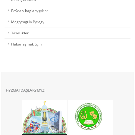
Peýdaly baglanyşyklar
Magtymguly Pyragy
Täzelikler
Habarlaşmak üçin
HYZMATDAŞLARYMYZ: