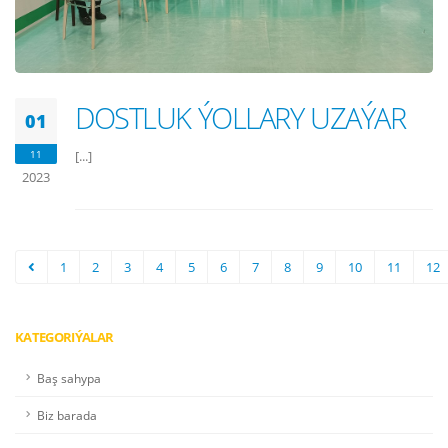
DOSTLUK ÝOLLARY UZAÝAR
01
11
[...]
2023
1
2
3
4
5
6
7
8
9
10
11
12
KATEGORIÝALAR
Baş sahypa
Biz barada