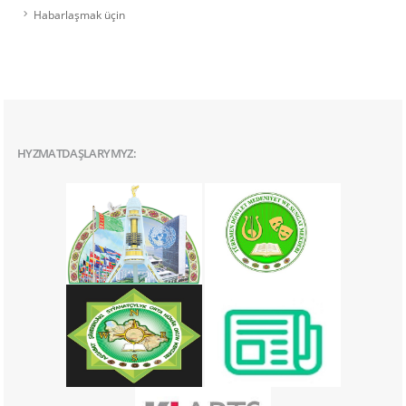
Habarlaşmak üçin
HYZMATDAŞLARYMYZ: