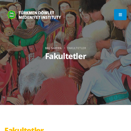
BAŞ SAHYPA
FAKULTETLER
Fakultetler
Fakultetler