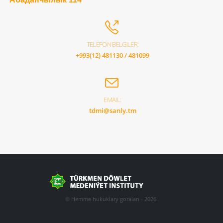
TELEFON BELGILER:
+993(12) 481130 / 481099
EMAIL:
tdmi@sanly.tm
© Hemme hukuklary goralan - 2026.