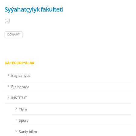
Syýahatçylyk fakulteti
[...]
DOWAMY
KATEGORIÝALAR
Baş sahypa
Biz barada
INSTITUT
Ylym
Sport
Sanly bilim