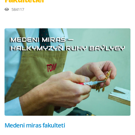
584117
Medeni miras fakulteti