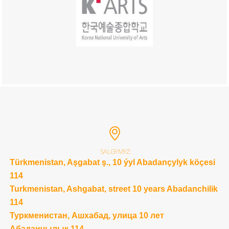
SALGYMYZ:
Türkmenistan, Aşgabat ş., 10 ýyl Abadançylyk köçesi
114
Turkmenistan, Ashgabat, street 10 years Abadanchilik
114
Туркменистан, Ашхабад, улица 10 лет
Абаданчылык 114