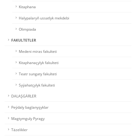
Kitaphana
Halypalaryň ussatlyk mekdebi
Olimpiada
FAKULTETLER
Medeni miras fakulteti
Kitaphanaçylyk fakulteti
Teatr sungaty fakulteti
Syýahatçylyk fakulteti
DALAŞGÄRLER
Peýdaly baglanyşyklar
Magtymguly Pyragy
Täzelikler