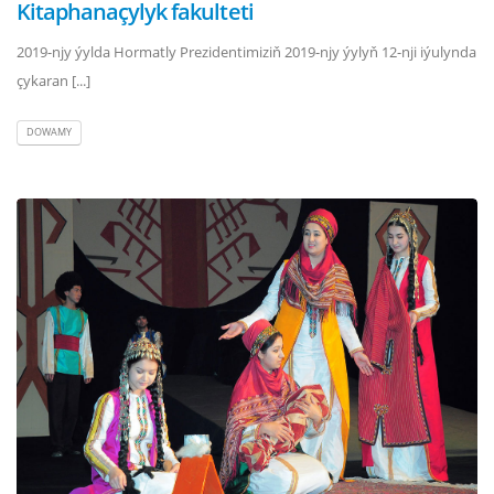
Kitaphanaçylyk fakulteti
2019-njy ýylda Hormatly Prezidentimiziň 2019-njy ýylyň 12-nji iýulynda
çykaran [...]
DOWAMY