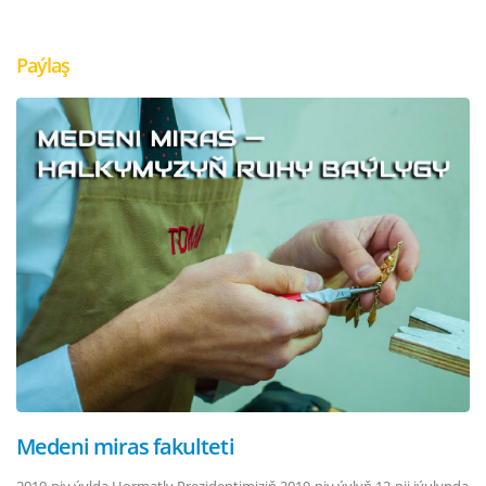
Paýlaş
Medeni miras fakulteti
2019-njy ýylda Hormatly Prezidentimiziň 2019-njy ýylyň 12-nji iýulynda