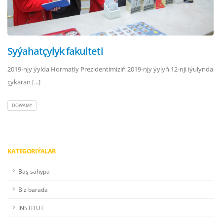
Syýahatçylyk fakulteti
2019-njy ýylda Hormatly Prezidentimiziň 2019-njy ýylyň 12-nji iýulynda
çykaran [...]
DOWAMY
KATEGORIÝALAR
Baş sahypa
Biz barada
INSTITUT