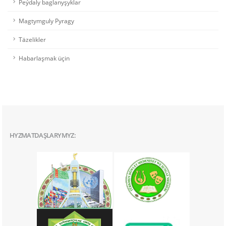
Peýdaly baglanyşyklar
Magtymguly Pyragy
Täzelikler
Habarlaşmak üçin
HYZMATDAŞLARYMYZ: