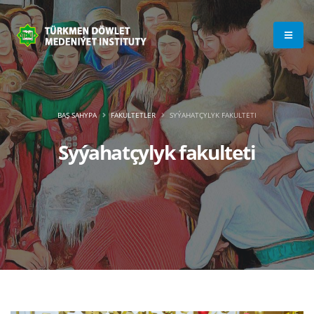
BAŞ SAHYPA
FAKULTETLER
SYÝAHATÇYLYK FAKULTETI
Syýahatçylyk fakulteti