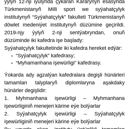
ýylyň 12-nji iýulynda çykaran Kararynyň esasynda
Türkmenistanyň Milli sport we syýahatçylyk
institutynyň “Syýahatçylyk” fakulteti Türkmenistanyň
döwlet medeniýet institutynyň düzümine geçirildi.
2019-njy ýylyň 2-nji sentýabryndan, onuň
düzüminde iki kafedra işe başlady:
Syýahatçylyk fakultetinde iki kafedra hereket edýär:
“Syýahatçylyk” kafedrasy;
“Myhamanhana işewürligi” kafedrasy.
Ýokarda ady agzalýan kafedralara degişli hünärleri
tamamlan talyplaryň diplomlaryna aşakdaky
hünärler degişlidir:
1. Myhmanhana işewürligi – Myhmanhana
işewürliginiň menejeri kärine eýe bolýarlar
2. Syýahatçylyk işewürligi – Syýahatçylyk
işewürliginiň menejeri kärine eýe bolýarlar