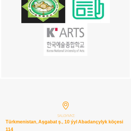
SALGYMYZ:
Türkmenistan, Aşgabat ş., 10 ýyl Abadançylyk köçesi
114