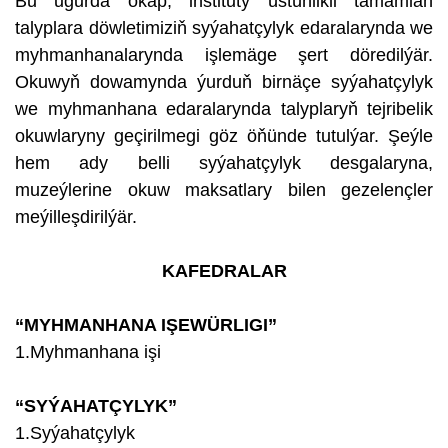
Bu ugurda okap, instituty üstünlikli tamamlan
talyplara döwletimiziň syýahatçylyk edaralarynda we
myhmanhanalarynda işlemäge şert döredilýär.
Okuwyň dowamynda ýurduň birnäçe syýahatçylyk
we myhmanhana edaralarynda talyplaryň tejribelik
okuwlaryny geçirilmegi göz öňünde tutulýar. Şeýle
hem ady belli syýahatçylyk desgalaryna,
muzeýlerine okuw maksatlary bilen gezelençler
meýilleşdirilýär.
KAFEDRALAR
“MYHMANHANA IŞEWÜRLIGI”
1.Myhmanhana işi
“SYÝAHATÇYLYK”
1.Syýahatçylyk