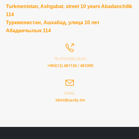
Turkmenistan, Ashgabat, street 10 years Abadanchilik
114
Туркменистан, Ашхабад, улица 10 лет
Абаданчылык 114
TELEFON BELGILER:
+993(12) 481130 / 481099
EMAIL:
tdmi@sanly.tm