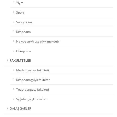
Ylym
Sport
Sanly bilim
Kitaphana
Halypalaryň ussatlyk mekdebi
Olimpiada
FAKULTETLER
Medeni miras fakulteti
Kitaphanaçylyk fakulteti
Teatr sungaty fakulteti
Syýahatçylyk fakulteti
DALAŞGÄRLER