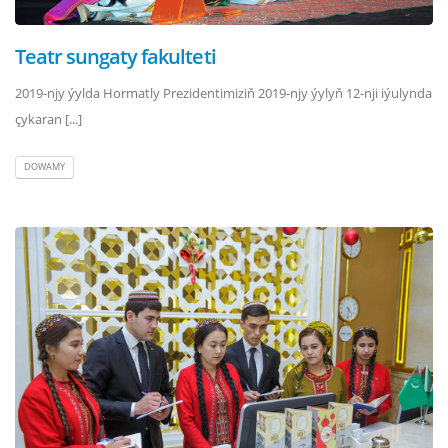
Teatr sungaty fakulteti
2019-njy ýylda Hormatly Prezidentimiziň 2019-njy ýylyň 12-nji iýulynda
çykaran [...]
DOWAMY