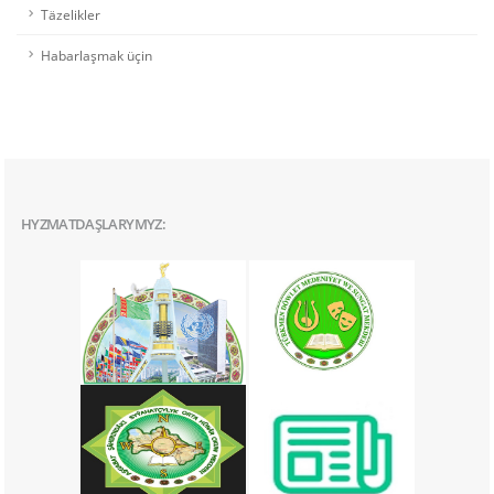
Täzelikler
Habarlaşmak üçin
HYZMATDAŞLARYMYZ: