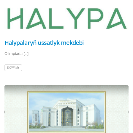
Halypalaryň ussatlyk mekdebi
Olimpiada [...]
DOWAMY