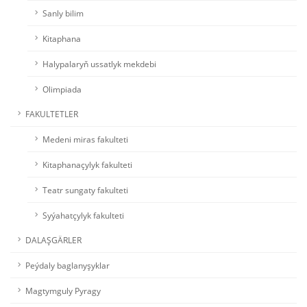
Sanly bilim
Kitaphana
Halypalaryň ussatlyk mekdebi
Olimpiada
FAKULTETLER
Medeni miras fakulteti
Kitaphanaçylyk fakulteti
Teatr sungaty fakulteti
Syýahatçylyk fakulteti
DALAŞGÄRLER
Peýdaly baglanyşyklar
Magtymguly Pyragy