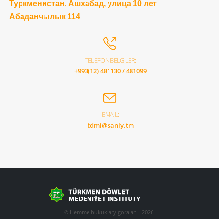
Туркменистан, Ашхабад, улица 10 лет
Абаданчылык 114
TELEFON BELGILER:
+993(12) 481130 / 481099
EMAIL:
tdmi@sanly.tm
© Hemme hukuklary goralan - 2026.