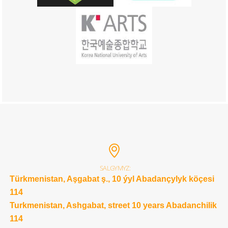
SALGYMYZ:
Türkmenistan, Aşgabat ş., 10 ýyl Abadançylyk köçesi
114
Turkmenistan, Ashgabat, street 10 years Abadanchilik
114