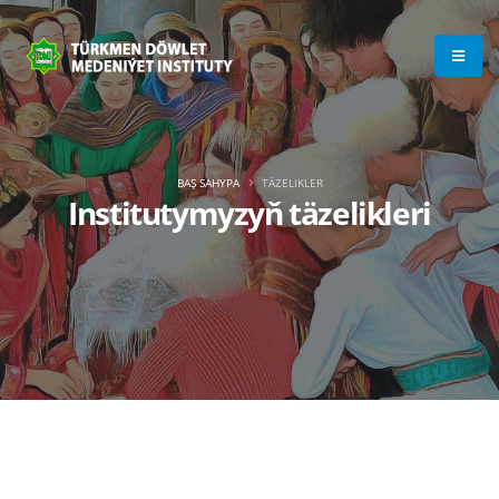
BAŞ SAHYPA
TÄZELIKLER
Institutymyzyň täzelikleri