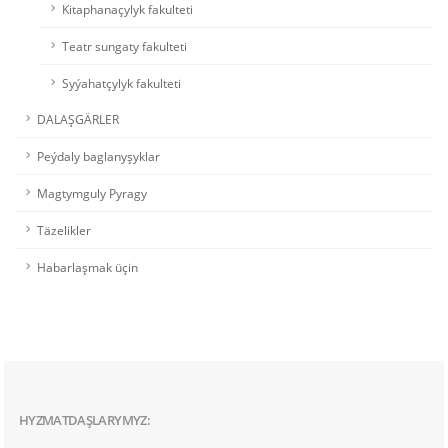
Kitaphanaçylyk fakulteti
Teatr sungaty fakulteti
Syýahatçylyk fakulteti
DALAŞGÄRLER
Peýdaly baglanyşyklar
Magtymguly Pyragy
Täzelikler
Habarlaşmak üçin
HYZMATDAŞLARYMYZ: