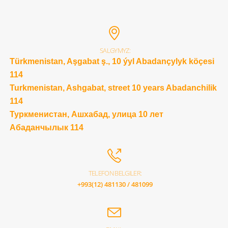
SALGYMYZ:
Türkmenistan, Aşgabat ş., 10 ýyl Abadançylyk köçesi
114
Turkmenistan, Ashgabat, street 10 years Abadanchilik
114
Туркменистан, Ашхабад, улица 10 лет
Абаданчылык 114
TELEFON BELGILER:
+993(12) 481130 / 481099