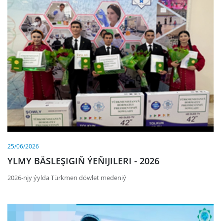
25/06/2026
YLMY BÄSLEŞIGIŇ ÝEŇIJILERI - 2026
2026-njy ýylda Türkmen döwlet medeniý