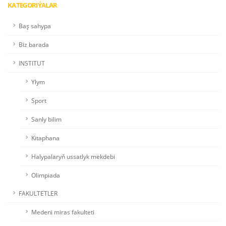
KATEGORIÝALAR
Baş sahypa
Biz barada
INSTITUT
Ylym
Sport
Sanly bilim
Kitaphana
Halypalaryň ussatlyk mekdebi
Olimpiada
FAKULTETLER
Medeni miras fakulteti