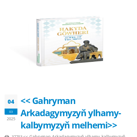
<< Gahryman
04
Arkadagymyzyň ylhamy-
03
2025
kalbymyzyň melhemi>>
<< Gahryman Arkadagymyzyň ylhamy-kalbymyzyň
37753