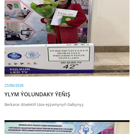
25/06/2026
YLYM ÝOLUNDAKY ÝEŇIŞ
Berkarar döwletiň täze eýýamynyň Galkynyş