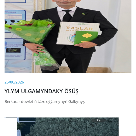
25/06/2026
YLYM ULGAMYNDAKY ÖSÜŞ
Berkarar döwletiň täze eýýamynyň Galkynyş