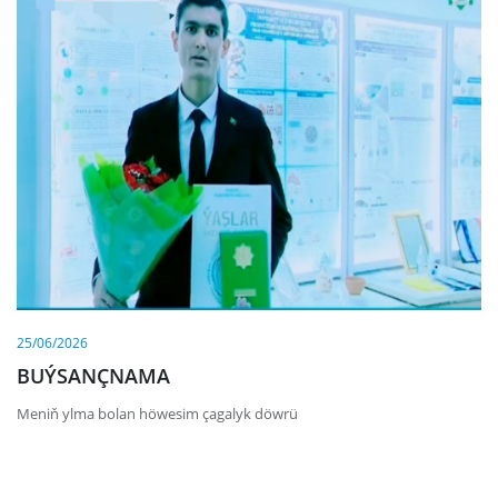
25/06/2026
BUÝSANÇNAMA
Meniň ylma bolan höwesim çagalyk döwrü